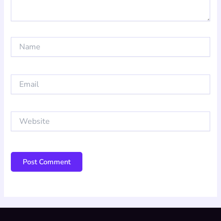
Name
Email
Website