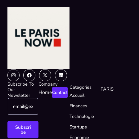
Instagram
Facebook
X-
Linkedin
twitter
Subscribe To
Company
Categories
PARIS
Our
Home
Contact
Newsletter
Accueil
E
*
Finances
m
E
a
m
Technologie
i
a
l
i
Startups
Subscri
*
l
be
Économie
E