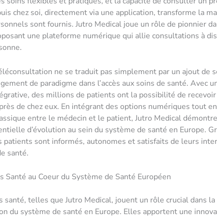
s soins flexibles et pratiques, et la capacité de consulter un p
uis chez soi, directement via une application, transforme la m
rsonnels sont fournis. Jutro Medical joue un rôle de pionnier d
posant une plateforme numérique qui allie consultations à dis
sonne.
éléconsultation ne se traduit pas simplement par un ajout de se
ngement de paradigme dans l’accès aux soins de santé. Avec un
grative, des millions de patients ont la possibilité de recevoir
près de chez eux. En intégrant des options numériques tout e
classique entre le médecin et le patient, Jutro Medical démontr
entielle d’évolution au sein du système de santé en Europe. Gr
es patients sont informés, autonomes et satisfaits de leurs inte
e santé.
ps Santé au Coeur du Système de Santé Européen
 santé, telles que Jutro Medical, jouent un rôle crucial dans la
on du système de santé en Europe. Elles apportent une innova