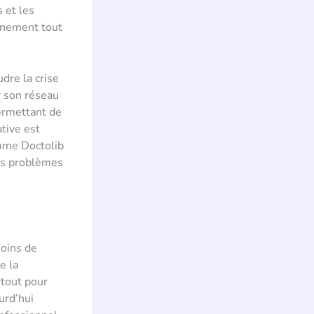
 et les
onnement tout
dre la crise
r son réseau
permettant de
ative est
omme Doctolib
des problèmes
soins de
e la
rtout pour
urd’hui