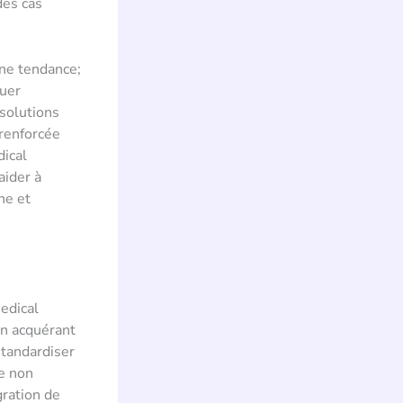
des cas
une tendance;
luer
 solutions
 renforcée
dical
aider à
ne et
edical
En acquérant
standardiser
se non
gration de