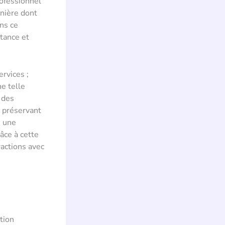
rofessionnel
anière dont
ans ce
tance et
rvices ;
e telle
 des
n préservant
e une
âce à cette
ractions avec
tion