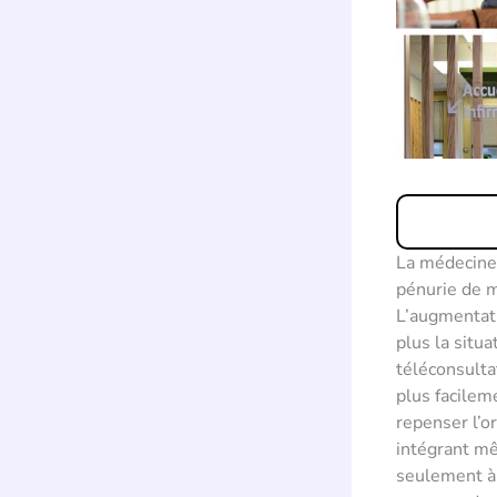
La médecine 
pénurie de 
L’augmentati
plus la situ
téléconsulta
plus facilem
repenser l’o
intégrant mêm
seulement à 