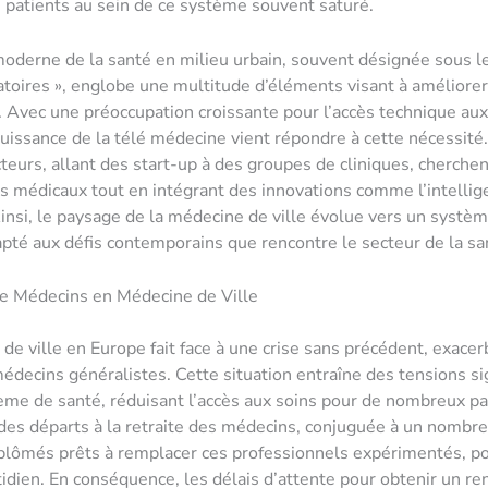
 patients au sein de ce système souvent saturé.
oderne de la santé en milieu urbain, souvent désignée sous l
toires », englobe une multitude d’éléments visant à améliorer
. Avec une préoccupation croissante pour l’accès technique aux 
issance de la télé médecine vient répondre à cette nécessité
eurs, allant des start-up à des groupes de cliniques, cherchent
s médicaux tout en intégrant des innovations comme l’intellig
. Ainsi, le paysage de la médecine de ville évolue vers un systè
dapté aux défis contemporains que rencontre le secteur de la sa
de Médecins en Médecine de Ville
de ville en Europe fait face à une crise sans précédent, exacer
édecins généralistes. Cette situation entraîne des tensions sig
ème de santé, réduisant l’accès aux soins pour de nombreux pa
des départs à la retraite des médecins, conjuguée à un nombre 
plômés prêts à remplacer ces professionnels expérimentés, pov
idien. En conséquence, les délais d’attente pour obtenir un r