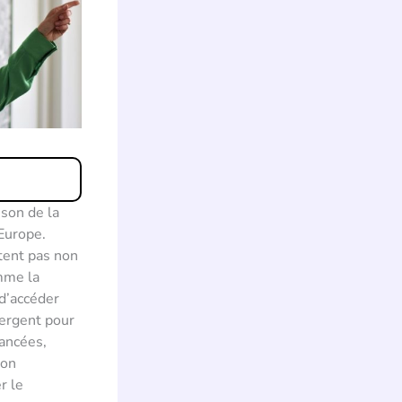
ison de la
Europe.
itent pas non
mme la
d’accéder
mergent pour
vancées,
non
r le