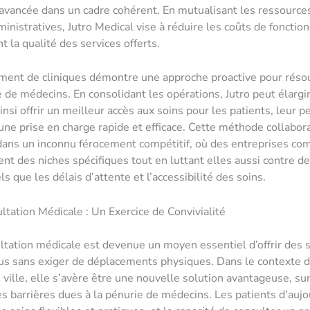
avancée dans un cadre cohérent. En mutualisant les ressources
ministratives, Jutro Medical vise à réduire les coûts de foncti
t la qualité des services offerts.
ent de cliniques démontre une approche proactive pour résou
e de médecins. En consolidant les opérations, Jutro peut élargi
insi offrir un meilleur accès aux soins pour les patients, leur 
’une prise en charge rapide et efficace. Cette méthode collabor
dans un inconnu férocement compétitif, où des entreprises c
ent des niches spécifiques tout en luttant elles aussi contre 
els que les délais d’attente et l’accessibilité des soins.
ltation Médicale : Un Exercice de Convivialité
ltation médicale est devenue un moyen essentiel d’offrir des 
us sans exiger de déplacements physiques. Dans le contexte d
ville, elle s’avère être une nouvelle solution avantageuse, su
s barrières dues à la pénurie de médecins. Les patients d’aujo