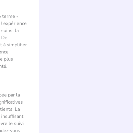
e terme «
 l’expérience
soins, la
. De
 à simplifier
ence
me plus
nté.
bée par la
nificatives
tients. La
insuffisant
re le suivi
endez-vous