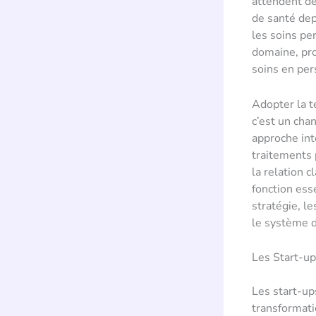
attendent de
de santé dep
les soins pe
domaine, pro
soins en per
Adopter la t
c’est un cha
approche inté
traitements 
la relation 
fonction ess
stratégie, l
le système d
Les Start-u
Les start-ups
transformati