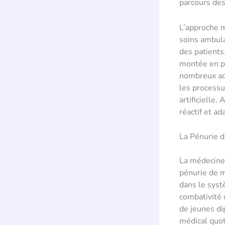
parcours des
L’approche m
soins ambula
des patients
montée en pu
nombreux act
les processu
artificielle
réactif et a
La Pénurie 
La médecine 
pénurie de m
dans le syst
combativité 
de jeunes di
médical quot