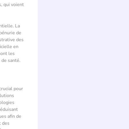
, qui voient
tielle. La
 pénurie de
strative des
icielle en
dont les
e de santé.
crucial pour
lutions
nologies
réduisant
ues afin de
t des