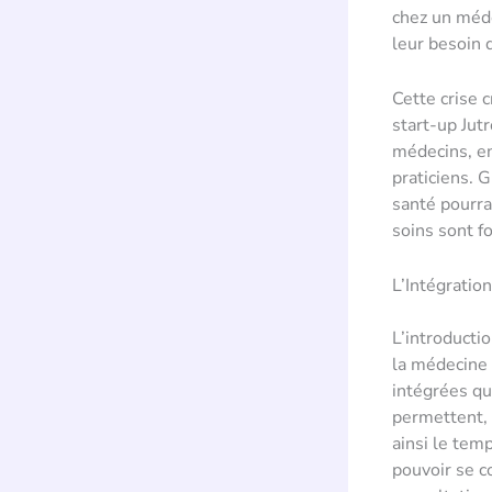
chez un méde
leur besoin 
Cette crise 
start-up Jut
médecins, en
praticiens. G
santé pourrai
soins sont f
L’Intégration
L’introductio
la médecine 
intégrées qu
permettent, 
ainsi le tem
pouvoir se c