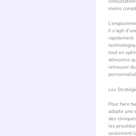
consultation
moins compl
L’engouement
il s’agit d’
rapidement. 
technologiqu
tout en opti
démontre que
retrouver du
personnalisé
Les Stratég
Pour faire f
adopte une 
des clinique
les procédur
seulement la