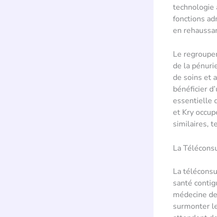
technologie 
fonctions ad
en rehaussan
Le regroupem
de la pénuri
de soins et a
bénéficier d
essentielle 
et Kry occup
similaires, t
La Téléconsu
La téléconsu
santé contig
médecine de 
surmonter le