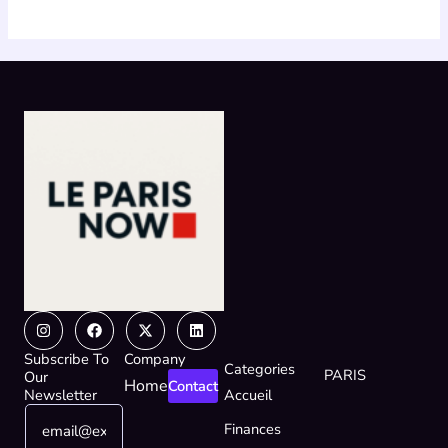
Instagram
Facebook
X-
Linkedin
twitter
Subscribe To
Company
Categories
PARIS
Our
Home
Contact
Newsletter
Accueil
E
E
Finances
m
m