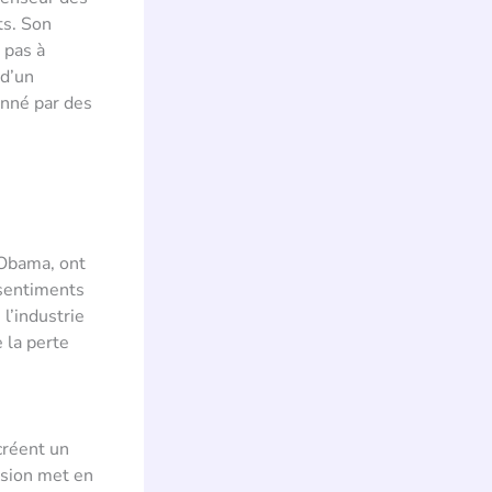
ts. Son
 pas à
 d’un
onné par des
 Obama, ont
 sentiments
 l’industrie
 la perte
créent un
nsion met en