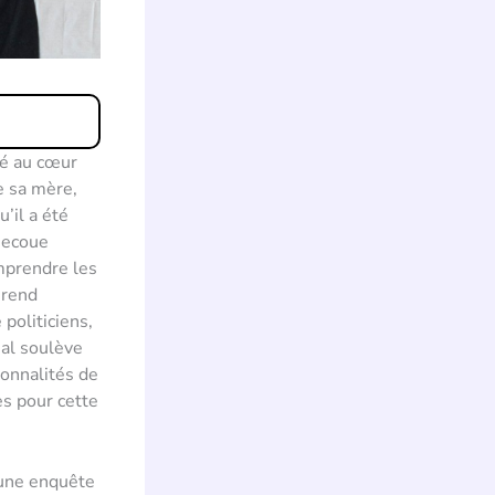
té au cœur
e sa mère,
’il a été
secoue
mprendre les
 rend
politiciens,
ial soulève
sonnalités de
es pour cette
d’une enquête