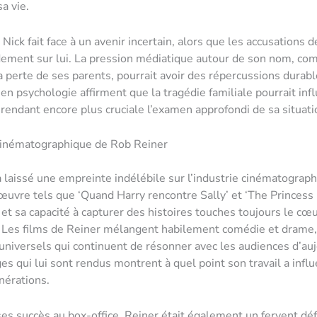
sa vie.
 Nick fait face à un avenir incertain, alors que les accusations 
ement sur lui. La pression médiatique autour de son nom, com
a perte de ses parents, pourrait avoir des répercussions durable
en psychologie affirment que la tragédie familiale pourrait inf
 rendant encore plus cruciale l’examen approfondi de sa situati
Cinématographique de Rob Reiner
 laissé une empreinte indélébile sur l’industrie cinématograp
œuvre tels que ‘Quand Harry rencontre Sally’ et ‘The Princess 
 et sa capacité à capturer des histoires touches toujours le cœ
. Les films de Reiner mélangent habilement comédie et drame,
niversels qui continuent de résonner avec les audiences d’auj
 qui lui sont rendus montrent à quel point son travail a infl
nérations.
es succès au box-office, Reiner était également un fervent dé