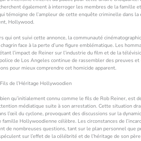
herchent également à interroger les membres de la famille et
qui témoigne de l’ampleur de cette enquête criminelle dans la 
ent, Hollywood.
rs qui ont suivi cette annonce, la communauté cinématographi
chagrin face à la perte d’une figure emblématique. Les homm
létant l’impact de Reiner sur l’industrie du film et de la télévisi
a police de Los Angeles continue de rassembler des preuves et d
ions pour mieux comprendre cet homicide apparent.
 Fils de l’Héritage Hollywoodien
 bien qu’initialement connu comme le fils de Rob Reiner, est 
attention médiatique suite à son arrestation. Cette situation d
ans l’œil du cyclone, provoquant des discussions sur la dynami
e famille Hollywoodienne célèbre. Les circonstances de l’incar
nt de nombreuses questions, tant sur le plan personnel que p
éculent sur l’effet de la célébrité et de l’héritage de son père