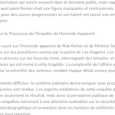
olarisation qui existe souvent dans le domaine public, mais rap
quel point Reiner était une figure marquante et controversée
our des causes progressistes et son talent ont laissé une e
norer.
ur le Processus de l’Enquête de Homicide Apparent
 cours sur l’homicide apparent de Rob Reiner et de Michele S
s sur les procédures suivies par la police de Los Angeles. Le
es preuves sur les lieux du crime, interrogeant des témoins, e
ances qui ont mené à cette tragédie. La complexité de l’affaire 
r la notoriété des victimes, rendant chaque détail encore plus
ents difficiles, le système judiciaire devra naviguer avec pr
 justice soit rendue. Les aspects médiatisés de cette enquête 
on seulement le résultat, mais aussi la perception publique de l
s enquêtes mèneront à une attention redoublée sur la sécurit
cinématographique et la manière dont les familles de célébrités
es sous pression.