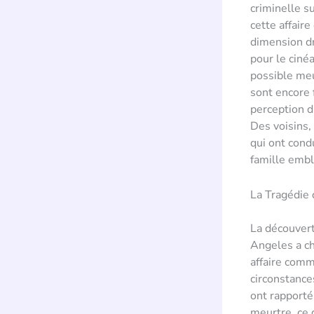
criminelle s
cette affair
dimension dr
pour le ciné
possible meu
sont encore 
perception d
Des voisins,
qui ont cond
famille emb
La Tragédie 
La découvert
Angeles a ch
affaire comm
circonstanc
ont rapporté 
meurtre, ce q