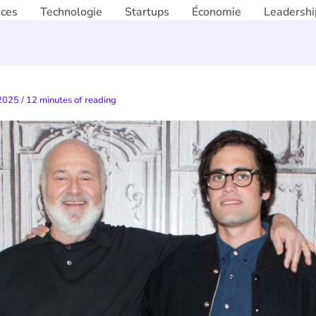
nces
Technologie
Startups
Économie
Leadershi
 2025
/
12 minutes of reading