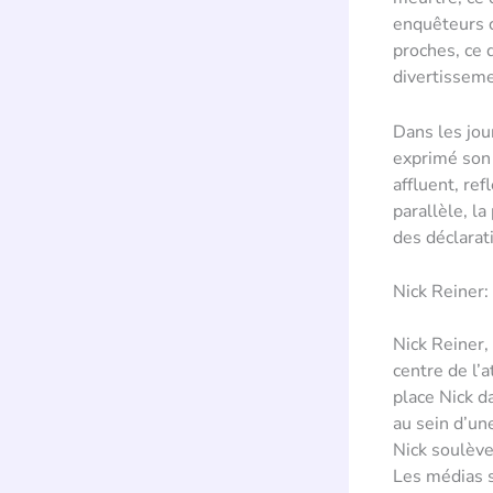
enquêteurs c
proches, ce 
divertissem
Dans les jou
exprimé son 
affluent, ref
parallèle, l
des déclarat
Nick Reiner:
Nick Reiner,
centre de l’
place Nick d
au sein d’un
Nick soulève
Les médias sp