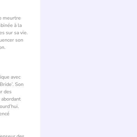
de meurtre
binée à la
s sur sa vie.
luencer son
on.
hique avec
Bride’. Son
ur des
 abordant
ourd’hui.
uencé
fenseur des