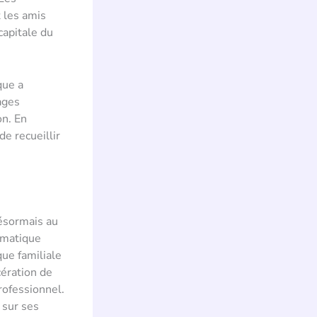
 les amis
capitale du
que a
ages
on. En
e recueillir
désormais au
ramatique
que familiale
cération de
rofessionnel.
 sur ses