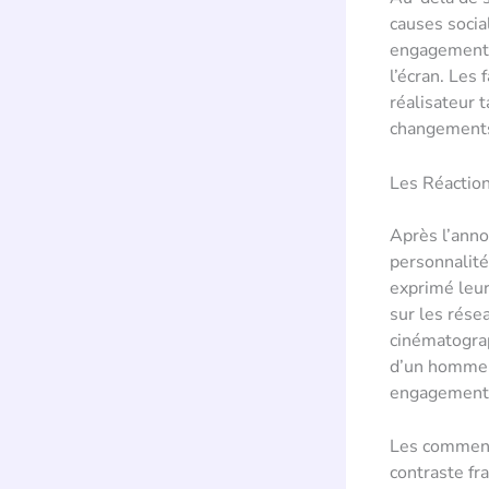
causes socia
engagement a
l’écran. Les
réalisateur 
changements 
Les Réaction
Après l’anno
personnalité
exprimé leur
sur les résea
cinématograp
d’un homme q
engagement
Les commenta
contraste fr