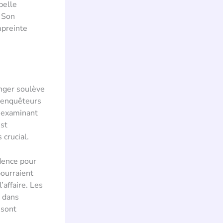
pelle
. Son
mpreinte
inger soulève
s enquêteurs
t examinant
est
 crucial.
udence pour
pourraient
’affaire. Les
é dans
 sont