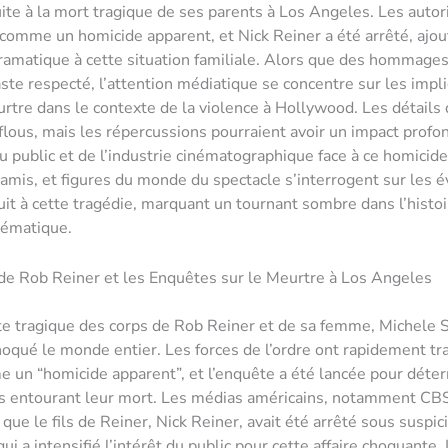
uite à la mort tragique de ses parents à Los Angeles. Les autori
e comme un homicide apparent, et Nick Reiner a été arrêté, ajo
amatique à cette situation familiale. Alors que des hommages
aste respecté, l’attention médiatique se concentre sur les impli
rtre dans le contexte de la violence à Hollywood. Les détails 
flous, mais les répercussions pourraient avoir un impact profon
u public et de l’industrie cinématographique face à ce homicide
 amis, et figures du monde du spectacle s’interrogent sur les
uit à cette tragédie, marquant un tournant sombre dans l’histoi
lématique.
de Rob Reiner et les Enquêtes sur le Meurtre à Los Angeles
e tragique des corps de Rob Reiner et de sa femme, Michele S
oqué le monde entier. Les forces de l’ordre ont rapidement tra
e un “homicide apparent”, et l’enquête a été lancée pour déte
es entourant leur mort. Les médias américains, notamment CB
que le fils de Reiner, Nick Reiner, avait été arrêté sous suspic
ui a intensifié l’intérêt du public pour cette affaire choquante.