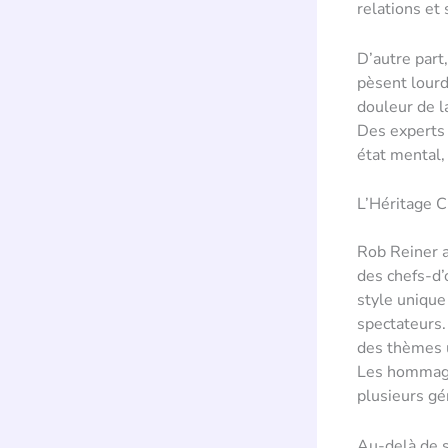
relations et 
D’autre part,
pèsent lourd
douleur de l
Des experts 
état mental,
L’Héritage 
Rob Reiner a
des chefs-d’
style unique
spectateurs
des thèmes u
Les hommages
plusieurs gé
Au-delà de s