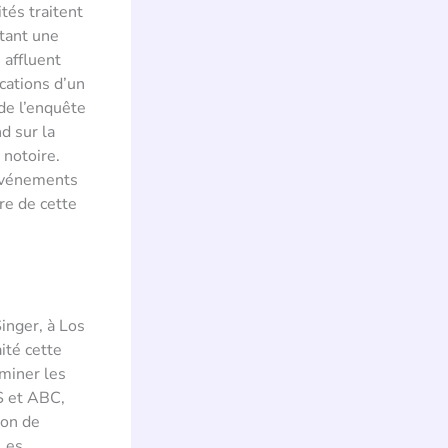
tés traitent
utant une
 affluent
cations d’un
de l’enquête
d sur la
 notoire.
 événements
re de cette
inger, à Los
ité cette
rminer les
S et ABC,
ion de
 Les