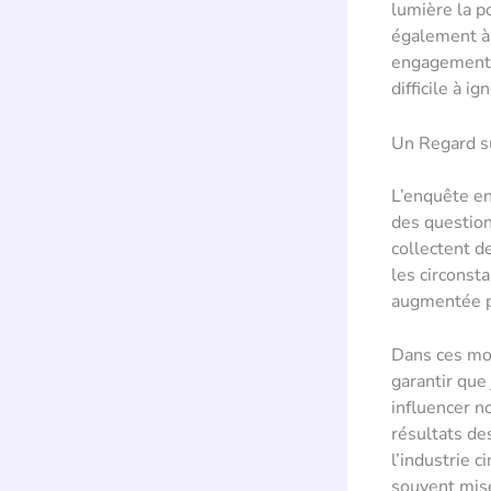
lumière la p
également à 
engagement p
difficile à ig
Un Regard s
L’enquête en
des question
collectent d
les circonst
augmentée pa
Dans ces mom
garantir que
influencer n
résultats de
l’industrie 
souvent mis