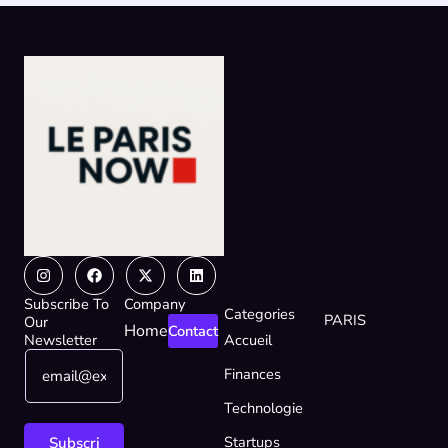
Instagram
Facebook
X-
Linkedin
twitter
Subscribe To
Company
Categories
PARIS
Our
Home
Contact
Newsletter
Accueil
E
*
Finances
m
E
a
m
Technologie
i
a
l
i
Startups
Subscri