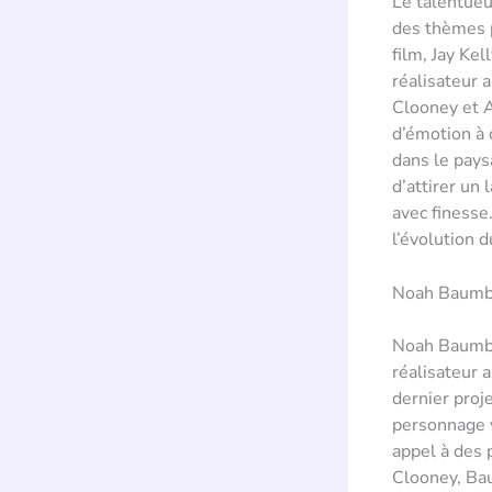
Le talentueu
des thèmes p
film, Jay Kel
réalisateur 
Clooney et 
d’émotion à 
dans le pays
d’attirer un 
avec finesse.
l’évolution 
Noah Baumba
Noah Baumbac
réalisateur 
dernier proje
personnage v
appel à des 
Clooney, Bau