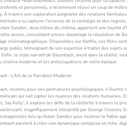
x cinéaste Noah Baumbach, souvent reconnu pour sa capacité 
rofonds et personnels, a récemment réussi un coup de maître
ly. À travers une exploration poignante des relations familiales
américain a su capturer l’essence de la nostalgie et des regret
Adam Sandler, deux icônes du cinéma, apportent une touche d
cette œuvre, consolidant encore davantage la réputation de 
age cinématographique. Disponibles sur Netflix, ses films con
large public, témoignant de son expertise à traiter des sujets u
 Enfin, le style narratif de Baumbach, ancré dans la réalité, inc
du cinéma moderne et les préoccupations de notre époque.
ch : L’Art de la Narration Moderne
h, reconnu pour ses portraitures psychologiques, s’illustre
américain qui sait capter les nuances des relations humaines. 
t, ‘Jay Kelly’, il explore les défis de la célébrité à travers le pr
ieillissant, magnifiquement interprété par George Clooney. En
protagonistes tels qu’Adam Sandler pour incarner le fidèle age
mbach parvient à créer une dynamique complexe et riche, dig