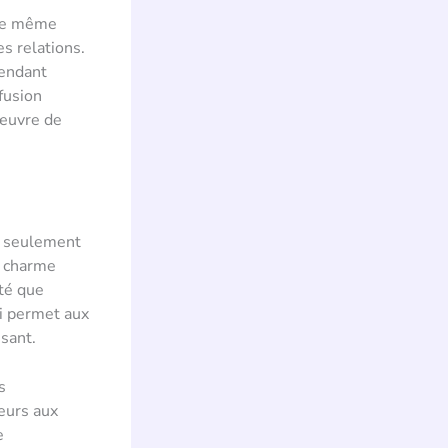
que même
s relations.
rendant
fusion
’œuvre de
s seulement
n charme
eté que
ui permet aux
sant.
s
eurs aux
e