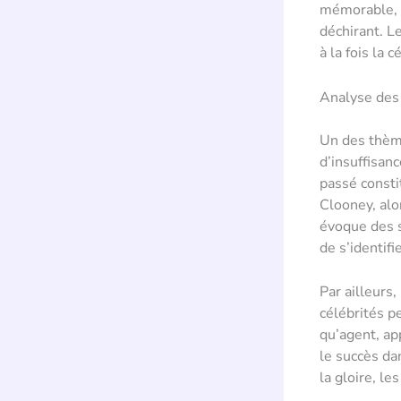
mémorable, 
déchirant. L
à la fois la 
Analyse des 
Un des thème
d’insuffisan
passé consti
Clooney, alor
évoque des s
de s’identifi
Par ailleurs,
célébrités p
qu’agent, ap
le succès d
la gloire, le