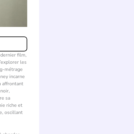
dernier film,
’explorer les
ng-métrage
ney incarne
n affrontant
noir,
re sa
ie riche et
, oscillant