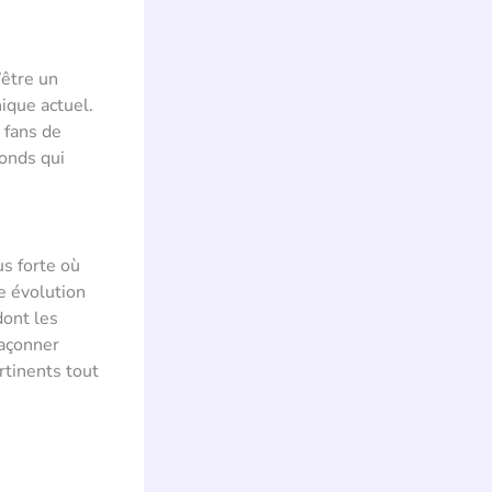
’être un
ique actuel.
 fans de
onds qui
us forte où
e évolution
dont les
façonner
rtinents tout