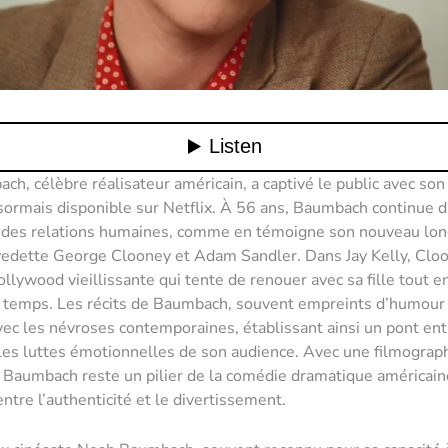
h, célèbre réalisateur américain, a captivé le public avec son 
ésormais disponible sur Netflix. À 56 ans, Baumbach continue d
 des relations humaines, comme en témoigne son nouveau lo
vedette George Clooney et Adam Sandler. Dans Jay Kelly, Cloo
ollywood vieillissante qui tente de renouer avec sa fille tout e
u temps. Les récits de Baumbach, souvent empreints d’humour 
ec les névroses contemporaines, établissant ainsi un pont ent
 les luttes émotionnelles de son audience. Avec une filmograph
 Baumbach reste un pilier de la comédie dramatique américaine
ntre l’authenticité et le divertissement.