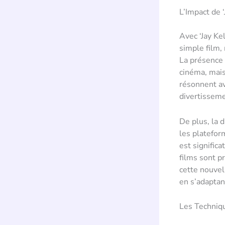
L’Impact de 
Avec ‘Jay Ke
simple film,
La présence
cinéma, mais
résonnent ave
divertisseme
De plus, la 
les platefor
est signific
films sont p
cette nouvel
en s’adaptan
Les Techniq