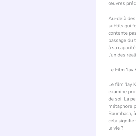
œuvres préc
Au-delà des 
subtils qui 
contente pas 
passage du t
à sa capaci
l’un des réa
Le Film ‘Jay 
Le film ‘Jay 
examine prof
de soi. La p
métaphore p
Baumbach, à 
cela signifi
la vie ?