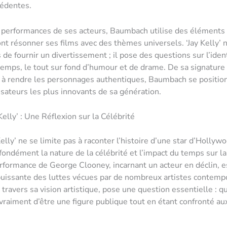
édentes.
performances de ses acteurs, Baumbach utilise des éléments 
font résonner ses films avec des thèmes universels. ‘Jay Kelly’ 
de fournir un divertissement ; il pose des questions sur l’ident
emps, le tout sur fond d’humour et de drame. De sa signature
té à rendre les personnages authentiques, Baumbach se posit
lisateurs les plus innovants de sa génération.
Kelly’ : Une Réflexion sur la Célébrité
Kelly’ ne se limite pas à raconter l’histoire d’une star d’Hollywoo
ondément la nature de la célébrité et l’impact du temps sur la
erformance de George Clooney, incarnant un acteur en déclin, e
uissante des luttes vécues par de nombreux artistes contemp
travers sa vision artistique, pose une question essentielle : q
e vraiment d’être une figure publique tout en étant confronté au