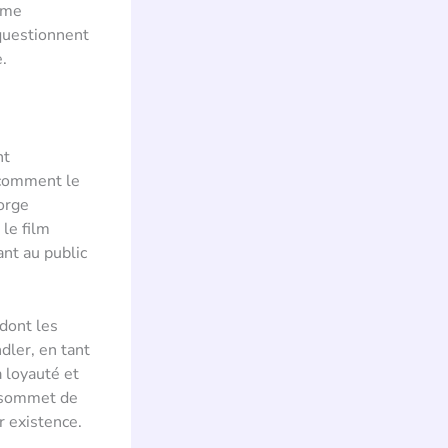
ame
 questionnent
e.
nt
 comment le
orge
 le film
ant au public
 dont les
dler, en tant
 loyauté et
 sommet de
r existence.