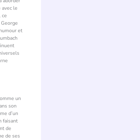
à aborder
 avec le
, ce
s. George
’humour et
Baumbach
tinuent
niversels
arne
 comme un
Dans son
isme d’un
 faisant
nt de
ne de ses