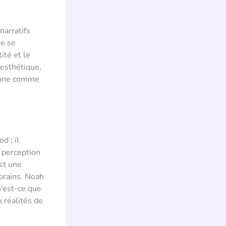
narratifs
ne se
ité et le
 esthétique,
ionne comme
d ; il
 perception
st une
orains. Noah
u’est-ce que
x réalités de