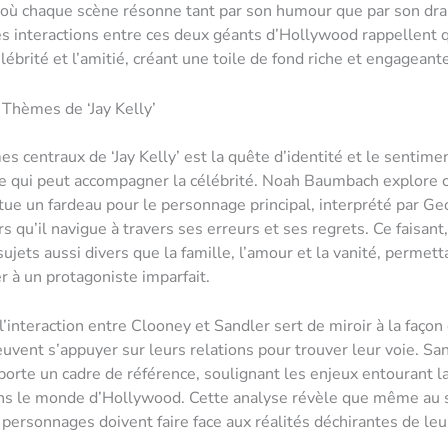
où chaque scène résonne tant par son humour que par son dr
es interactions entre ces deux géants d’Hollywood rappellent
célébrité et l’amitié, créant une toile de fond riche et engageant
Thèmes de ‘Jay Kelly’
s centraux de ‘Jay Kelly’ est la quête d’identité et le sentime
ce qui peut accompagner la célébrité. Noah Baumbach explore
tue un fardeau pour le personnage principal, interprété par Ge
s qu’il navigue à travers ses erreurs et ses regrets. Ce faisant,
ujets aussi divers que la famille, l’amour et la vanité, permett
er à un protagoniste imparfait.
 l’interaction entre Clooney et Sandler sert de miroir à la façon
euvent s’appuyer sur leurs relations pour trouver leur voie. San
porte un cadre de référence, soulignant les enjeux entourant la
ans le monde d’Hollywood. Cette analyse révèle que même au
s personnages doivent faire face aux réalités déchirantes de leu