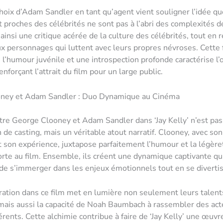
choix d’Adam Sandler en tant qu’agent vient souligner l’idée 
t proches des célébrités ne sont pas à l’abri des complexités de
 ainsi une critique acérée de la culture des célébrités, tout en 
personnages qui luttent avec leurs propres névroses. Cette 
 l’humour juvénile et une introspection profonde caractérise l
forçant l’attrait du film pour un large public.
ney et Adam Sandler : Duo Dynamique au Cinéma
tre George Clooney et Adam Sandler dans ‘Jay Kelly’ n’est pa
 de casting, mais un véritable atout narratif. Clooney, avec so
t son expérience, juxtapose parfaitement l’humour et la légèr
rte au film. Ensemble, ils créent une dynamique captivante q
de s’immerger dans les enjeux émotionnels tout en se divertis
ration dans ce film met en lumière non seulement leurs talent
 mais aussi la capacité de Noah Baumbach à rassembler des act
férents. Cette alchimie contribue à faire de ‘Jay Kelly’ une œuvr