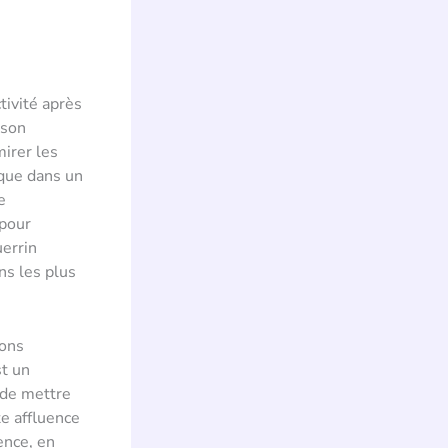
tivité après
 son
mirer les
ique dans un
e
 pour
uerrin
ns les plus
ions
st un
l de mettre
e affluence
ence, en