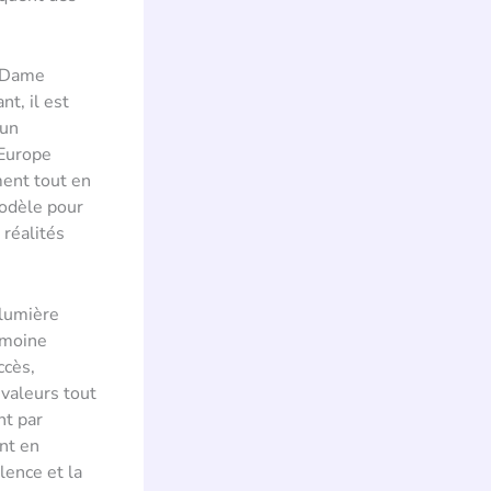
e-Dame
nt, il est
 un
’Europe
ment tout en
modèle pour
 réalités
 lumière
imoine
ccès,
 valeurs tout
nt par
nt en
lence et la