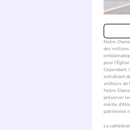
Notre-Dame d
des millions
emblématique
pour l’Églis
Cependant, l
entraînant d
visiteurs de
Notre-Dame r
préserver leu
mérite d’êtr
patrimoine re
La cathédral