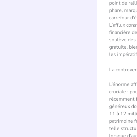
point de ral
phare, marqu
carrefour d’é
L’afflux cons
financière d
soulève des 
gratuite, bie
les impérati
La controver
L’énorme aff
cruciale : po
récemment fa
généreux don
11 à 12 mill
patrimoine f
telle struct
lorsque d’au