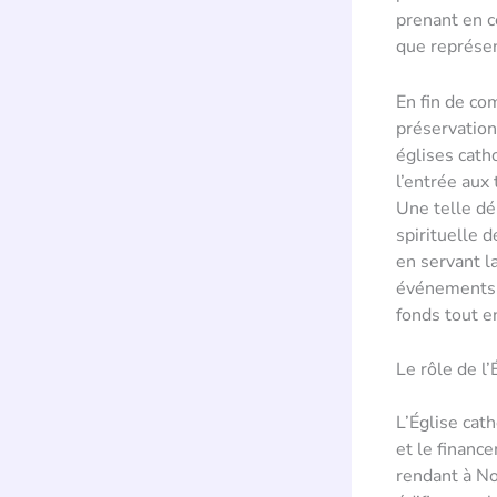
prenant en c
que représen
En fin de co
préservation
églises cath
l’entrée aux
Une telle dé
spirituelle 
en servant l
événements 
fonds tout en
Le rôle de l
L’Église cat
et le financ
rendant à No