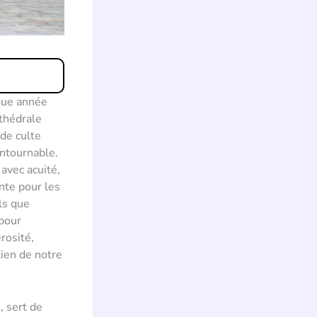
aque année
athédrale
de culte
ontournable.
avec acuité,
nte pour les
ls que
 pour
érosité,
tien de notre
, sert de