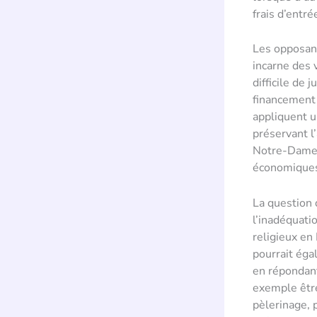
frais d’entré
Les opposant
incarne des v
difficile de 
financement 
appliquent u
préservant l
Notre-Dame, 
économique
La question
l’inadéquati
religieux en 
pourrait éga
en répondant
exemple être
pèlerinage, 