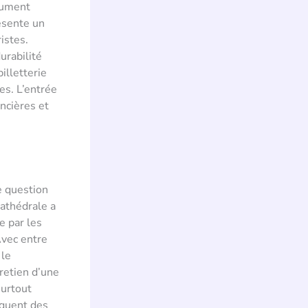
nument
résente un
istes.
urabilité
illetterie
es. L’entrée
ancières et
e question
cathédrale a
e par les
Avec entre
 le
retien d’une
surtout
iquent des