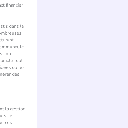
ct financier
stis dans la
 nombreuses
cturant
 communauté.
ission
moniale tout
idées ou les
nérer des
nt la gestion
urs se
er ces