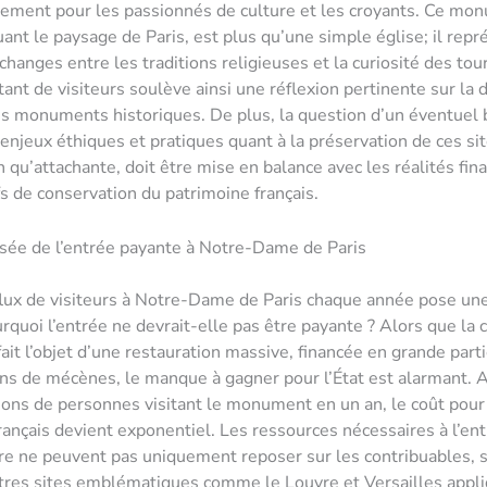
liement pour les passionnés de culture et les croyants. Ce mo
ant le paysage de Paris, est plus qu’une simple église; il rep
changes entre les traditions religieuses et la curiosité des tour
tant de visiteurs soulève ainsi une réflexion pertinente sur la d
es monuments historiques. De plus, la question d’un éventuel b
enjeux éthiques et pratiques quant à la préservation de ces sit
n qu’attachante, doit être mise en balance avec les réalités fin
fs de conservation du patrimoine français.
sée de l’entrée payante à Notre-Dame de Paris
lux de visiteurs à Notre-Dame de Paris chaque année pose un
urquoi l’entrée ne devrait-elle pas être payante ? Alors que la 
it l’objet d’une restauration massive, financée en grande parti
s de mécènes, le manque à gagner pour l’État est alarmant. 
ions de personnes visitant le monument en un an, le coût pour
rançais devient exponentiel. Les ressources nécessaires à l’ent
ure ne peuvent pas uniquement reposer sur les contribuables, 
tres sites emblématiques comme le Louvre et Versailles appl