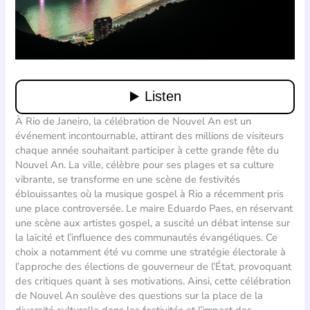
À Rio de Janeiro, la célébration de Nouvel An est un
événement incontournable, attirant des millions de visiteurs
chaque année souhaitant participer à cette grande fête du
Nouvel An. La ville, célèbre pour ses plages et sa culture
vibrante, se transforme en une scène de festivités
éblouissantes où la musique gospel à Rio a récemment pris
une place controversée. Le maire Eduardo Paes, en réservant
une scène aux artistes gospel, a suscité un débat intense sur
la laïcité et l’influence des communautés évangéliques. Ce
choix a notamment été vu comme une stratégie électorale à
l’approche des élections de gouverneur de l’État, provoquant
des critiques quant à ses motivations. Ainsi, cette célébration
de Nouvel An soulève des questions sur la place de la
diversité culturelle dans les festivités et l’impact des