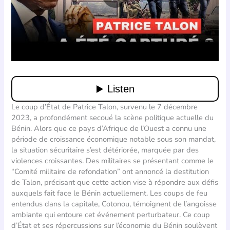
Le coup d’État de Patrice Talon, survenu le 7 décembre
2023, a profondément secoué la scène politique actuelle du
Bénin. Alors que ce pays d’Afrique de l’Ouest a connu une
période de croissance économique notable sous son mandat,
la situation sécuritaire s’est détériorée, marquée par des
violences croissantes. Des militaires se présentant comme le
“Comité militaire de refondation” ont annoncé la destitution
de Talon, précisant que cette action vise à répondre aux défis
auxquels fait face le Bénin actuellement. Les coups de feu
entendus dans la capitale, Cotonou, témoignent de l’angoisse
ambiante qui entoure cet événement perturbateur. Ce coup
d’État et ses répercussions sur l’économie du Bénin soulèvent