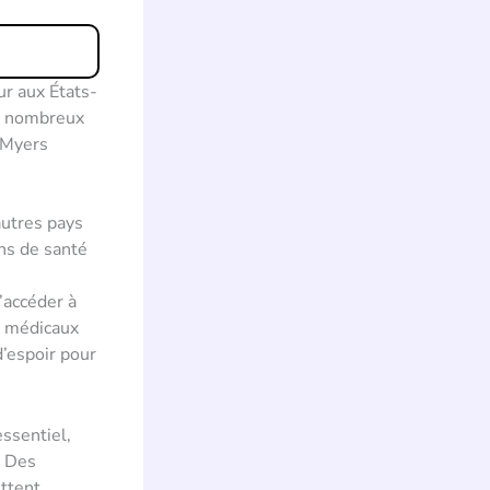
ur aux États-
de nombreux
 Myers
autres pays
ins de santé
’accéder à
ts médicaux
’espoir pour
ssentiel,
. Des
ettent