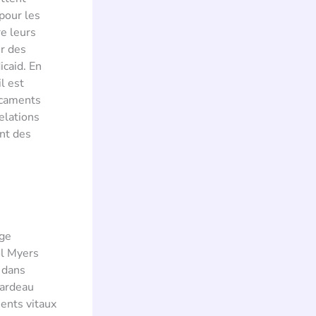
pour les
e leurs
r des
icaid. En
il est
icaments
elations
ant des
age
ol Myers
s dans
fardeau
ments vitaux