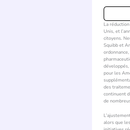
La réduction
Unis, et l’a
citoyens. Ne
Squibb et A
ordonnance, 
pharmaceutiq
développés, c
pour les Amér
supplémentai
des traiteme
continuent d
de nombreus
L’ajustement
alors que le
initiatives 