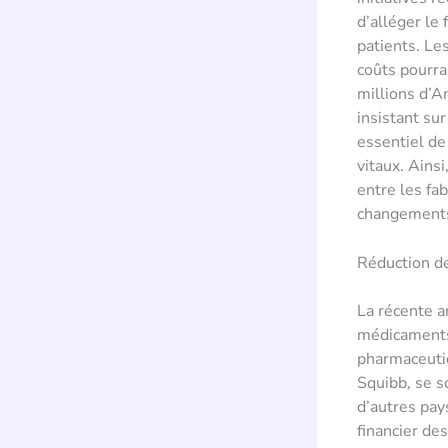
d’alléger le
patients. Le
coûts pourra
millions d’A
insistant sur
essentiel de
vitaux. Ains
entre les fa
changements 
Réduction d
La récente a
médicaments 
pharmaceutiq
Squibb, se s
d’autres pay
financier des