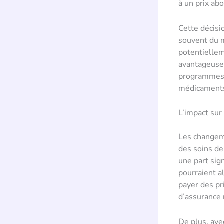
à un prix ab
Cette décisi
souvent du m
potentiellem
avantageuse,
programmes. 
médicaments 
L’impact sur
Les changem
des soins de
une part sig
pourraient al
payer des pr
d’assurance r
De plus, ave