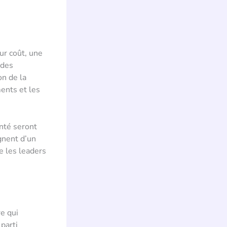
ur coût, une
 des
on de la
ents et les
anté seront
gnent d’un
e les leaders
e qui
parti