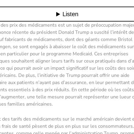
 des prix des médicaments est un sujet de préoccupation maje
nnonce récente du président Donald Trump a suscité l’intérêt 
uf fabricants de médicaments, dont des géants comme Bristol
mgen, se sont engagés à abaisser le coût des médicaments sur
en particulier pour le programme Medicaid. Ces entreprises
ues souhaitent aligner leurs tarifs sur ceux pratiqués dans d’
e qui pourrait avoir un impact significatif sur les coûts des so
icains. De plus, l’initiative de Trump pourrait offrir une aide
re aux patients n’ayant pas d’assurance, en leur permettant d
nts essentiels à des prix réduits. En cette période où les coû
’augmenter, une telle mesure pourrait représenter une lueur d
es familles américaines.
 des tarifs des médicaments sur le marché américain devient e
s frais de santé pèsent de plus en plus sur les consommateurs
récentes, comme celle menée par l’administration Trump, prom