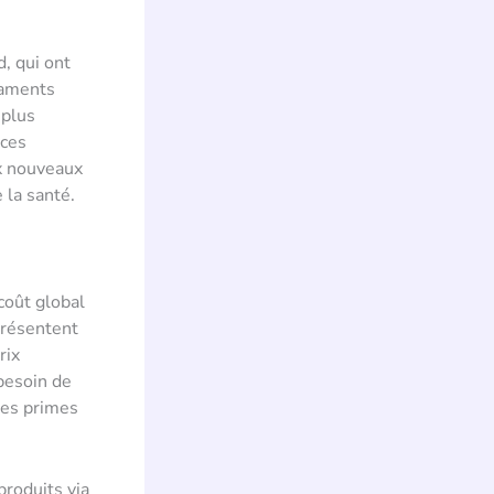
, qui ont
caments
 plus
 ces
x nouveaux
 la santé.
coût global
présentent
rix
 besoin de
les primes
roduits via