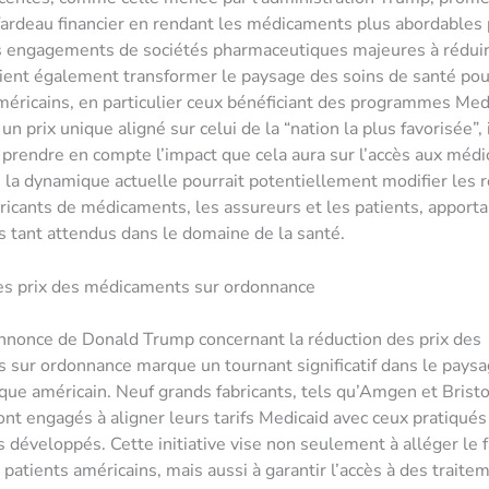
 fardeau financier en rendant les médicaments plus abordables 
s engagements de sociétés pharmaceutiques majeures à réduir
ient également transformer le paysage des soins de santé pou
méricains, en particulier ceux bénéficiant des programmes Med
 un prix unique aligné sur celui de la “nation la plus favorisée”, 
 prendre en compte l’impact que cela aura sur l’accès aux méd
i, la dynamique actuelle pourrait potentiellement modifier les r
bricants de médicaments, les assureurs et les patients, apport
tant attendus dans le domaine de la santé.
es prix des médicaments sur ordonnance
nnonce de Donald Trump concernant la réduction des prix des
sur ordonnance marque un tournant significatif dans le pays
ue américain. Neuf grands fabricants, tels qu’Amgen et Brist
ont engagés à aligner leurs tarifs Medicaid avec ceux pratiqué
s développés. Cette initiative vise non seulement à alléger le 
 patients américains, mais aussi à garantir l’accès à des traite