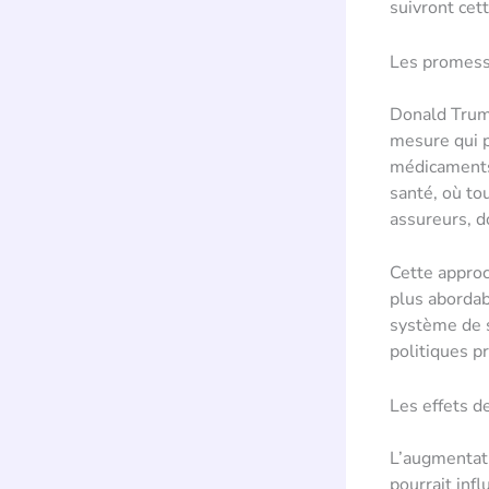
suivront cet
Les promess
Donald Trump
mesure qui p
médicaments.
santé, où to
assureurs, d
Cette approc
plus abordab
système de s
politiques p
Les effets d
L’augmentati
pourrait inf