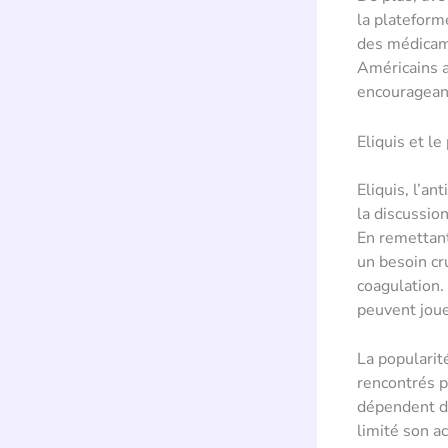
la plateform
des médicame
Américains a
encourageant
Eliquis et l
Eliquis, l’a
la discussio
En remettant
un besoin cr
coagulation
peuvent joue
La popularit
rencontrés p
dépendent de
limité son ac