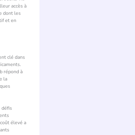
lleur accès à
e dont les
if et en
ent clé dans
dicaments.
b répond à
e la
iques
 défis
ients
coût élevé a
cants