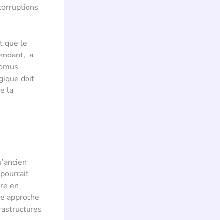
corruptions
t que le
endant, la
promus
gique doit
e la
u’ancien
pourrait
rre en
une approche
frastructures