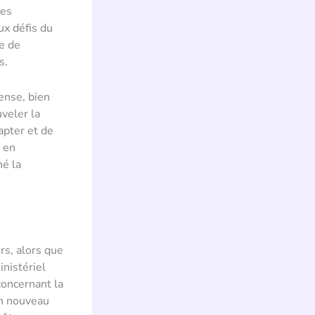
ses
ux défis du
e de
s.
ense, bien
uveler la
apter et de
t en
né la
s, alors que
inistériel
concernant la
un nouveau