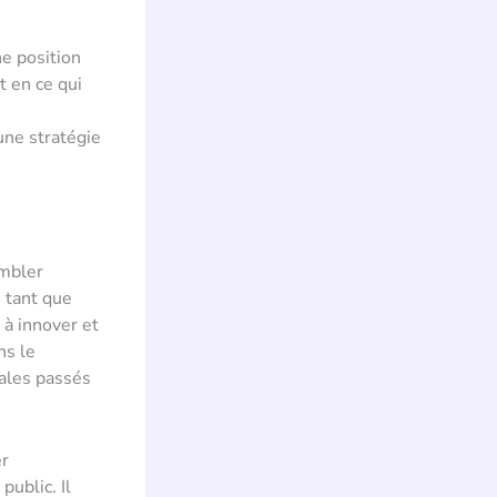
e position
t en ce qui
ne stratégie
embler
 tant que
 à innover et
ns le
dales passés
er
public. Il