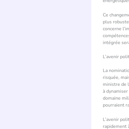
énergétique
Ce changemen
plus robuste
concerne l’i
compétences
intégrée ser
L’avenir pol
La nominati
risquée, mai
ministre de 
à dynamiser 
domaine mili
pourraient r
L’avenir pol
rapidement à