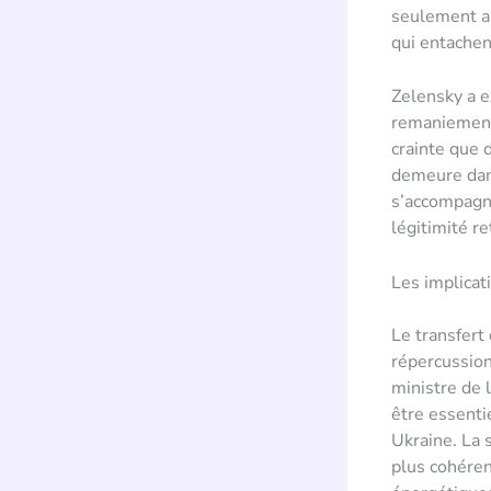
seulement au
qui entachen
Zelensky a e
remaniement 
crainte que 
demeure dan
s’accompagne
légitimité 
Les implicat
Le transfert
répercussion
ministre de 
être essenti
Ukraine. La 
plus cohérent