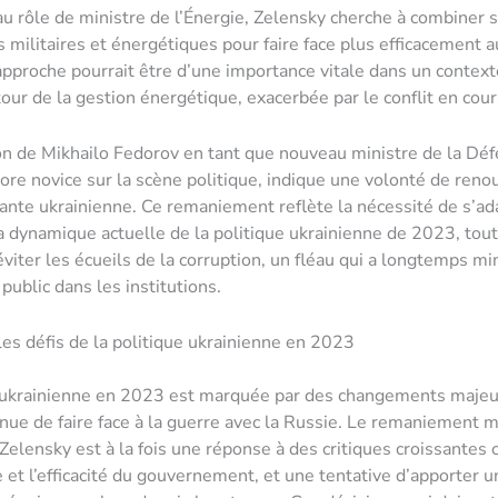
au rôle de ministre de l’Énergie, Zelensky cherche à combiner 
militaires et énergétiques pour faire face plus efficacement a
approche pourrait être d’une importance vitale dans un context
our de la gestion énergétique, exacerbée par le conflit en cour
n de Mikhailo Fedorov en tant que nouveau ministre de la Déf
ncore novice sur la scène politique, indique une volonté de reno
eante ukrainienne. Ce remaniement reflète la nécessité de s’ad
a dynamique actuelle de la politique ukrainienne de 2023, tou
éviter les écueils de la corruption, un fléau qui a longtemps mi
public dans les institutions.
les défis de la politique ukrainienne en 2023
 ukrainienne en 2023 est marquée par des changements majeur
inue de faire face à la guerre avec la Russie. Le remaniement m
Zelensky est à la fois une réponse à des critiques croissantes 
 et l’efficacité du gouvernement, et une tentative d’apporter 