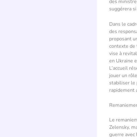
des ministre
suggérera si
Dans le cadr
des responsa
proposant un
contexte de 
vise à revita
en Ukraine et
L’accueil ré
jouer un rôl
stabiliser le
rapidement au
Remaniement
Le remaniem
Zelensky, ma
guerre avec 