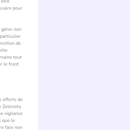
 être
ssaire pour
e gérer non
articulier
ansition de
rche
omaine tout
r le front
 efforts de
e Zelensky
e vigilance
s que le
ire face non