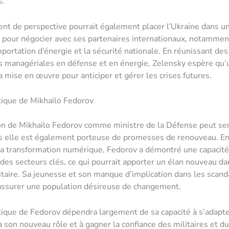
s.
t de perspective pourrait également placer l’Ukraine dans un
 pour négocier avec ses partenaires internationaux, notammen
mportation d’énergie et la sécurité nationale. En réunissant des
 managériales en défense et en énergie, Zelensky espère qu’u
a mise en œuvre pour anticiper et gérer les crises futures.
itique de Mikhailo Fedorov
on de Mikhailo Fedorov comme ministre de la Défense peut s
s elle est également porteuse de promesses de renouveau. En
la transformation numérique, Fedorov a démontré une capacité
des secteurs clés, ce qui pourrait apporter un élan nouveau da
taire. Sa jeunesse et son manque d’implication dans les scan
assurer une population désireuse de changement.
itique de Fedorov dépendra largement de sa capacité à s’adapt
 son nouveau rôle et à gagner la confiance des militaires et du 