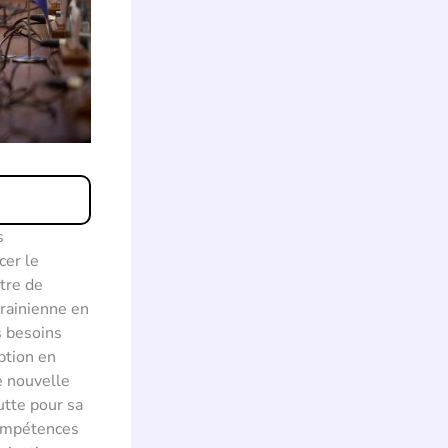
s
cer le
tre de
krainienne en
s besoins
ption en
e nouvelle
utte pour sa
compétences