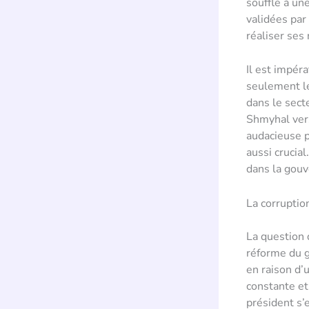
souffle à un
validées par
réaliser ses
Il est impér
seulement le
dans le secte
Shmyhal ver
audacieuse p
aussi crucia
dans la gouv
La corruptio
La question 
réforme du g
en raison d’
constante et
président s’e