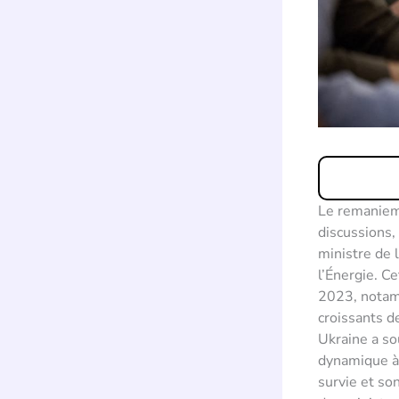
Le remaniem
discussions,
ministre de 
l’Énergie. Ce
2023, notamm
croissants d
Ukraine a so
dynamique à 
survie et so