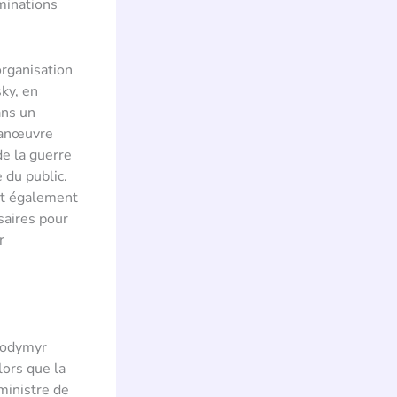
minations
organisation
sky, en
ans un
 manœuvre
de la guerre
 du public.
it également
saires pour
r
lodymyr
lors que la
ministre de