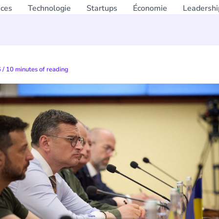
nces
Technologie
Startups
Économie
Leadershi
6
/
10 minutes of reading