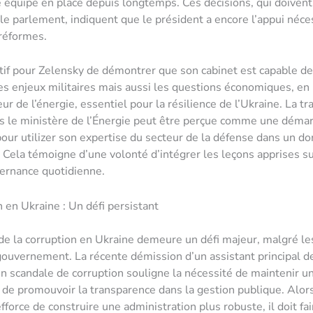
e équipe en place depuis longtemps. Ces décisions, qui doivent
 le parlement, indiquent que le président a encore l’appui néce
 réformes.
atif pour Zelensky de démontrer que son cabinet est capable d
s enjeux militaires mais aussi les questions économiques, en p
ur de l’énergie, essentiel pour la résilience de l’Ukraine. La tr
s le ministère de l’Énergie peut être perçue comme une déma
our utilizer son expertise du secteur de la défense dans un d
l. Cela témoigne d’une volonté d’intégrer les leçons apprises su
ernance quotidienne.
n en Ukraine : Un défi persistant
de la corruption en Ukraine demeure un défi majeur, malgré les
ouvernement. La récente démission d’un assistant principal d
un scandale de corruption souligne la nécessité de maintenir un
 de promouvoir la transparence dans la gestion publique. Alor
fforce de construire une administration plus robuste, il doit fa