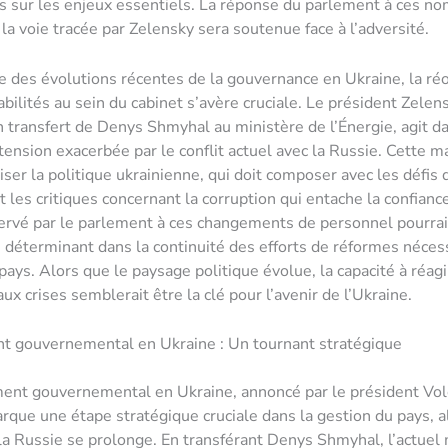
s sur les enjeux essentiels. La réponse du parlement à ces no
 la voie tracée par Zelensky sera soutenue face à l’adversité.
e des évolutions récentes de la gouvernance en Ukraine, la ré
bilités au sein du cabinet s’avère cruciale. Le président Zelen
 transfert de Denys Shmyhal au ministère de l’Énergie, agit d
tension exacerbée par le conflit actuel avec la Russie. Cette
liser la politique ukrainienne, qui doit composer avec les défis 
 les critiques concernant la corruption qui entache la confiance
servé par le parlement à ces changements de personnel pourra
e déterminant dans la continuité des efforts de réformes néces
 pays. Alors que le paysage politique évolue, la capacité à réagi
x crises semblerait être la clé pour l’avenir de l’Ukraine.
 gouvernemental en Ukraine : Un tournant stratégique
ent gouvernemental en Ukraine, annoncé par le président Vo
rque une étape stratégique cruciale dans la gestion du pays, a
la Russie se prolonge. En transférant Denys Shmyhal, l’actuel 