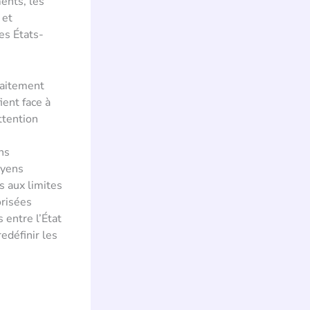
ents, les
 et
es États-
raitement
ent face à
ttention
ns
oyens
s aux limites
orisées
 entre l’État
redéfinir les