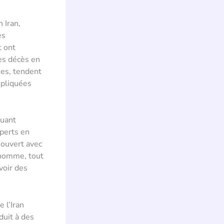
 Iran,
es
t ont
es décès en
ées, tendent
mpliquées
guant
xperts en
 ouvert avec
’homme, tout
voir des
 l’Iran
duit à des