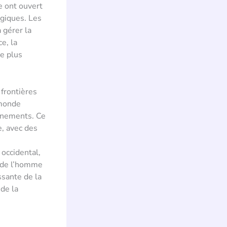
e ont ouvert
agiques. Les
 gérer la
e, la
ne plus
 frontières
 monde
vénements. Ce
, avec des
occidental,
 de l’homme
ssante de la
 de la