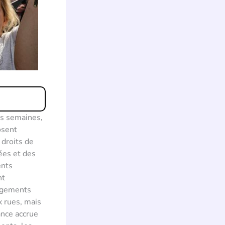
es semaines,
osent
 droits de
ées et des
ents
nt
angements
x rues, mais
ance accrue