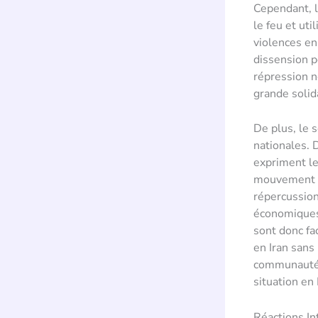
Cependant, l
le feu et ut
violences en
dissension p
répression n
grande solid
De plus, le 
nationales. 
expriment le
mouvement de
répercussion
économiques.
sont donc f
en Iran sans
communauté i
situation en 
Réactions In