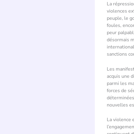
La répressio
violences ex
peuple, le g
foules, enco
peur palpabl
désormais me
international
sanctions co
Les manifes
acquis une d
parmi les ma
forces de sé
déterminées 
nouvelles es
La violence 
l’engagement