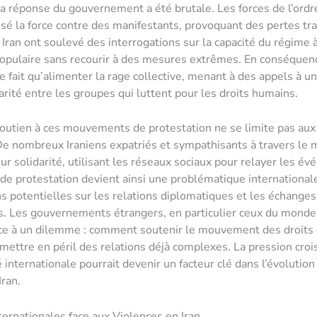
a réponse du gouvernement a été brutale. Les forces de l’ordr
ilisé la force contre des manifestants, provoquant des pertes tr
 Iran ont soulevé des interrogations sur la capacité du régime à
opulaire sans recourir à des mesures extrêmes. En conséquenc
e fait qu’alimenter la rage collective, menant à des appels à u
arité entre les groupes qui luttent pour les droits humains.
soutien à ces mouvements de protestation ne se limite pas aux
De nombreux Iraniens expatriés et sympathisants à travers le
ur solidarité, utilisant les réseaux sociaux pour relayer les é
 protestation devient ainsi une problématique internationale
s potentielles sur les relations diplomatiques et les échanges
 Les gouvernements étrangers, en particulier ceux du monde 
ace à un dilemme : comment soutenir le mouvement des droits
 mettre en péril des relations déjà complexes. La pression croi
nternationale pourrait devenir un facteur clé dans l’évolution
Iran.
ternationales face aux Violences en Iran