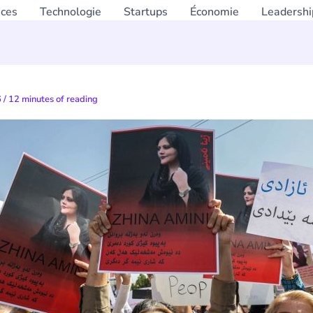
nces
Technologie
Startups
Économie
Leadershi
6
/
12 minutes of reading