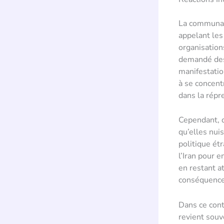
La communaut
appelant les
organisation
demandé des 
manifestatio
à se concent
dans la répr
Cependant, de
qu’elles nui
politique ét
l’Iran pour 
en restant at
conséquences
Dans ce cont
revient souv