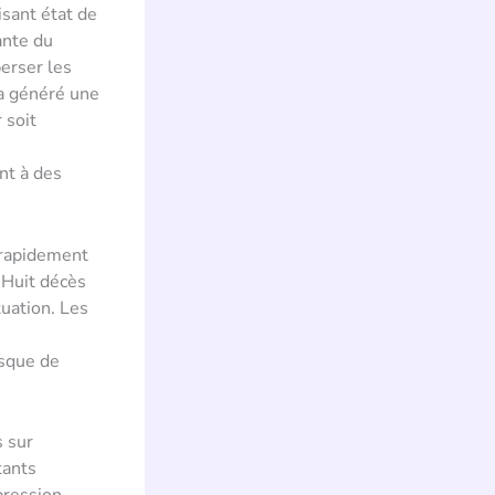
isant état de
ante du
erser les
 a généré une
 soit
nt à des
 rapidement
 Huit décès
tuation. Les
isque de
s sur
tants