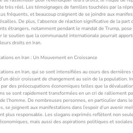
e se rassembler pour revendiquer leurs droits, le risque de ré
e très réel. Les témoignages de familles touchées par la répr
lus fréquents, et beaucoup craignent de se joindre aux manifes
sailles. De plus, l’absence de réaction significative de la part 
ts étrangers, notamment pendant le mandat de Trump, pose
r le soutien que la communauté internationale pourrait apport
leurs droits en Iran.
tations en Iran : Un Mouvement en Croissance
ations en Iran, qui se sont intensifiées au cours des dernières
’un désir croissant de changement au sein de la population. I
par des préoccupations économiques telles que la dévaluation 
ns se sont rapidement transformées en un cri de ralliement pou
s de l’homme. De nombreuses personnes, en particulier dans le
s, se joignent aux manifestations dans l’espoir d’un avenir mei
t plus responsable. Les slogans exprimés reflètent non seu
 économiques, mais aussi des aspirations politiques et sociales