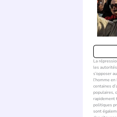
La répressio
les autorités
s’opposer au
l’homme en I
centaines d’
populaires, 
rapidement t
politiques p
sont égaleme