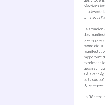
des citoyens
réactions int
soulèvent de
Unis sous l’
La situation
des manifest
une oppressi
mondiale sur
manifestatio
rapportent d
expriment le
géographique
s’élèvent éga
et la société
dynamiques g
La Répressio