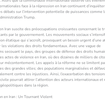
. Alors que la communauté internationale observe ces événem
ernationales face à la répression en Iran continuent d’inquiéter
s débats sur l’intervention potentielle de puissances comme l
administration Trump.
 en Iran suscite des préoccupations croissantes concernant le t
ants par le gouvernement. Les mouvements sociaux s’intensifi
on étatique qui s’accroît, provoquant un besoin urgent d’une a
 les violations des droits fondamentaux. Avec une vague de
ns secouant le pays, des groupes de défense des droits humai
es actes de violence en Iran, où des dizaines de milliers de cit
ur mécontentement. Les appels à la réforme ne se limitent pa
s des grandes villes; des populations marginalisées et défav
lement contre les injustices. Ainsi, l’exacerbation des tensions
 civile pourrait attirer l’attention des acteurs internationaux et 
éopolitiques dans la région.
n en Iran : Un Tournant Violent