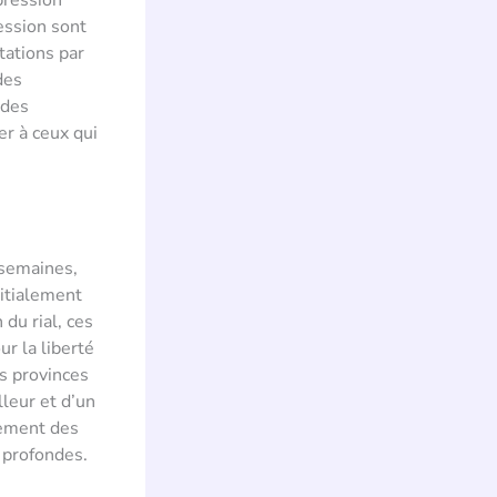
pression
ession sont
tations par
des
 des
er à ceux qui
 semaines,
nitialement
du rial, ces
r la liberté
s provinces
lleur et d’un
lement des
 profondes.