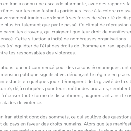
n en Iran a connu une escalade alarmante, avec des rapports fa
trêmes sur les manifestants pacifiques. Face à la colère croiss
ouvernement iranien a ordonné à ses forces de sécurité de disp
re plus brutalement que par le passé. Ce climat de répression
e parmi les citoyens, qui craignent que leur droit de manifester
nacé. Cette situation a incité de nombreuses organisations
es à s’inquiéter de l’état des droits de l’homme en Iran, appela
ntre les responsables des violences.
tations, qui ont commencé pour des raisons économiques, ont
imension politique significative, dénonçant le régime en place.
nifestants en quelques jours témoignent de la gravité de la si
curité, déjà critiquées pour leurs méthodes brutales, semblent
à écraser toute forme de dissentiment, augmentant ainsi le r
calades de violence.
en Iran atteint donc des sommets, ce qui soulève des question
 du pays en faveur des droits humains. Alors que les manifes