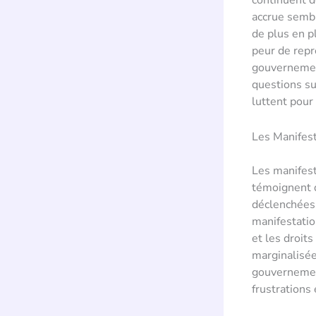
continuent d
accrue sembl
de plus en p
peur de repré
gouvernemen
questions su
luttent pour 
Les Manifes
Les manifest
témoignent d
déclenchées 
manifestatio
et les droit
marginalisée
gouvernemen
frustrations