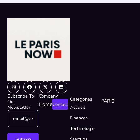
Instagram
Facebook
X-
Linkedin
twitter
Subscribe To
Company
Categories
PARIS
Our
Home
Contact
Newsletter
Accueil
E
*
Finances
m
*
a
E
Technologie
i
m
l
a
Startups
Subscri