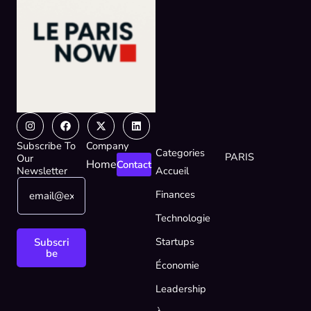
Instagram
Facebook
X-
Linkedin
twitter
Subscribe To
Company
Categories
PARIS
Our
Home
Contact
Newsletter
Accueil
E
*
Finances
m
E
a
m
Technologie
i
a
l
i
Startups
Subscri
*
l
be
Économie
E
m
Leadership
a
i