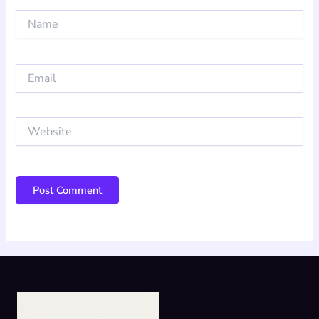
Name
Email
Website