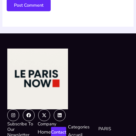
Instagram
Facebook
X-
Linkedin
twitter
Subscribe To
Company
Categories
PARIS
Our
Home
Contact
Newsletter
Accueil