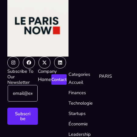
Instagram
Facebook
X-
Linkedin
twitter
Subscribe To
Company
Categories
PARIS
Our
Home
Contact
Newsletter
Accueil
E
*
Finances
m
E
a
m
Technologie
i
a
l
i
Startups
Subscri
*
l
be
Économie
E
m
Leadership
a