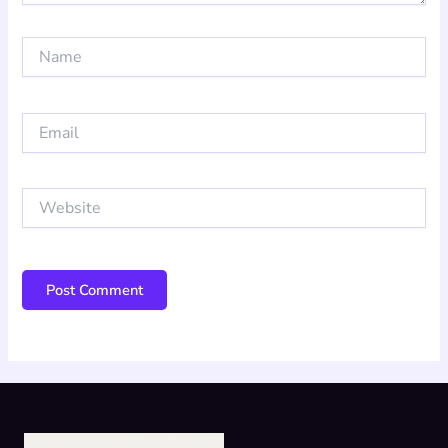
Name
Email
Website