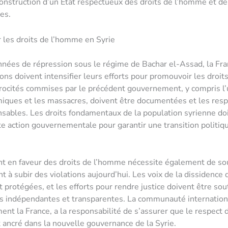
construction d’un État respectueux des droits de l’homme et de
es.
r les droits de l’homme en Syrie
nées de répression sous le régime de Bachar el-Assad, la Fra
ions doivent intensifier leurs efforts pour promouvoir les droi
trocités commises par le précédent gouvernement, y compris l’u
iques et les massacres, doivent être documentées et les res
sables. Les droits fondamentaux de la population syrienne do
e action gouvernementale pour garantir une transition politiqu
t en faveur des droits de l’homme nécessite également de so
t à subir des violations aujourd’hui. Les voix de la dissidence 
 protégées, et les efforts pour rendre justice doivent être so
 indépendantes et transparentes. La communauté internationa
ment la France, a la responsabilité de s’assurer que le respect 
 ancré dans la nouvelle gouvernance de la Syrie.