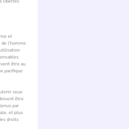
s libertés
nce et
ts de l’homme
tilisation
ponsables
ivent être au
e pacifique
utenir ceux
doivent être
utenus par
le, et plus
des droits