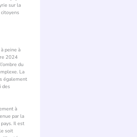
rie sur la
 citoyens
 à peine à
bre 2024
 l’ombre du
omplexe. La
is également
i des
lement à
tenue par la
pays. Il est
le soit