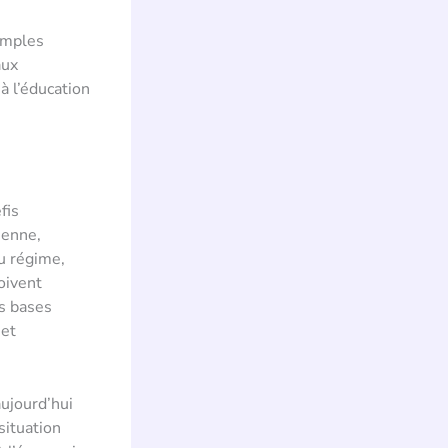
simples
aux
à l’éducation
fis
ienne,
u régime,
oivent
es bases
 et
aujourd’hui
situation