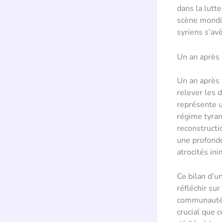
dans la lutte
scène mondia
syriens s’avè
Un an après 
Un an après 
relever les 
représente u
régime tyran
reconstructi
une profonde
atrocités in
Ce bilan d’u
réfléchir sur
communauté i
crucial que 