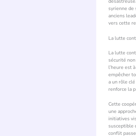
désastreuse.
syrienne de 
anciens lead
vers cette r
La lutte con
La lutte cont
sécurité non
l’heure est 
empêcher tou
a un rôle cl
renforce la 
Cette coopér
une approche
initiatives v
susceptible 
conflit pass