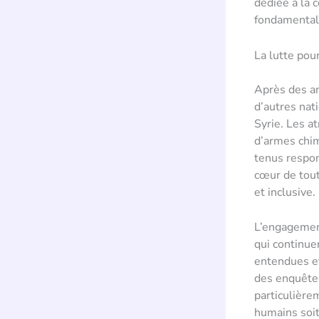
dédiée à la 
fondamental
La lutte pou
Après des an
d’autres nat
Syrie. Les a
d’armes chim
tenus respon
cœur de tout
et inclusive.
L’engagemen
qui continuen
entendues et
des enquêtes
particulière
humains soit