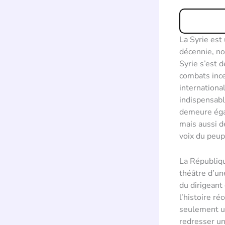
La Syrie est
décennie, no
Syrie s’est 
combats ince
internationa
indispensable
demeure égal
mais aussi d
voix du peup
La Républiqu
théâtre d’un
du dirigeant
l’histoire ré
seulement un
redresser un