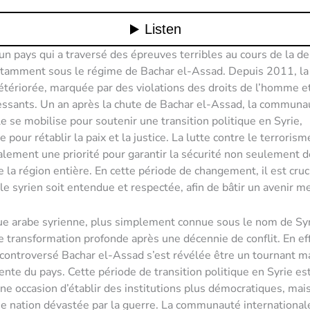
 un pays qui a traversé des épreuves terribles au cours de la de
tamment sous le régime de Bachar el-Assad. Depuis 2011, la 
détériorée, marquée par des violations des droits de l’homme e
ssants. Un an après la chute de Bachar el-Assad, la communa
le se mobilise pour soutenir une transition politique en Syrie,
 pour rétablir la paix et la justice. La lutte contre le terrorism
ement une priorité pour garantir la sécurité non seulement d
e la région entière. En cette période de changement, il est cruc
le syrien soit entendue et respectée, afin de bâtir un avenir me
e arabe syrienne, plus simplement connue sous le nom de Syri
e transformation profonde après une décennie de conflit. En eff
 controversé Bachar el-Assad s’est révélée être un tournant m
cente du pays. Cette période de transition politique en Syrie es
e occasion d’établir des institutions plus démocratiques, mais
e nation dévastée par la guerre. La communauté internationa