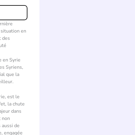
rnière
situation en
t des
uté
e en Syrie
es Syriens,
ial que la
illeur.
e, est le
et, la chute
ajeur dans
t non
 aussi de
le, engagée