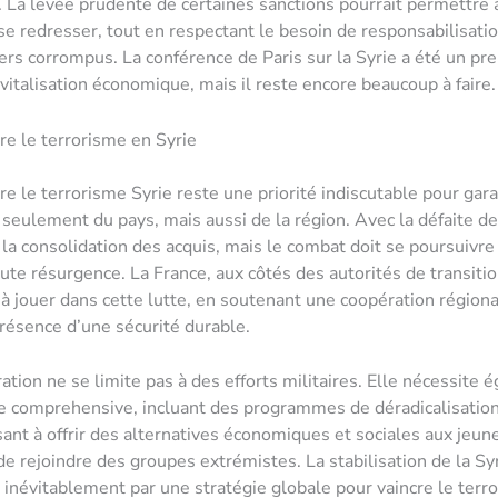
 La levée prudente de certaines sanctions pourrait permettre 
se redresser, tout en respectant le besoin de responsabilisati
ers corrompus. La conférence de Paris sur la Syrie a été un pr
evitalisation économique, mais il reste encore beaucoup à faire.
tre le terrorisme en Syrie
re le terrorisme Syrie reste une priorité indiscutable pour gara
 seulement du pays, mais aussi de la région. Avec la défaite d
à la consolidation des acquis, mais le combat doit se poursuivre
te résurgence. La France, aux côtés des autorités de transitio
é à jouer dans cette lutte, en soutenant une coopération régiona
présence d’une sécurité durable.
ation ne se limite pas à des efforts militaires. Elle nécessite
 comprehensive, incluant des programmes de déradicalisation
isant à offrir des alternatives économiques et sociales aux jeun
de rejoindre des groupes extrémistes. La stabilisation de la Syr
e inévitablement par une stratégie globale pour vaincre le terr