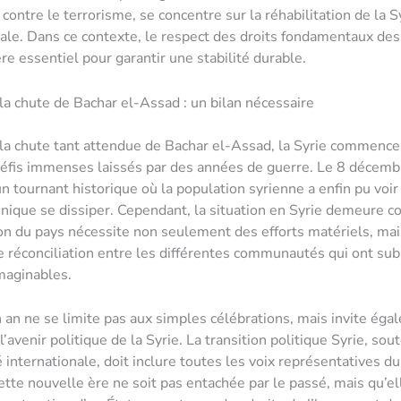
 contre le terrorisme, se concentre sur la réhabilitation de la Sy
le. Dans ce contexte, le respect des droits fondamentaux des
re essentiel pour garantir une stabilité durable.
la chute de Bachar el-Assad : un bilan nécessaire
la chute tant attendue de Bachar el-Assad, la Syrie commence
défis immenses laissés par des années de guerre. Le 8 décem
n tournant historique où la population syrienne a enfin pu voir
nique se dissiper. Cependant, la situation en Syrie demeure c
on du pays nécessite non seulement des efforts matériels, ma
 réconciliation entre les différentes communautés qui ont sub
imaginables.
n an ne se limite pas aux simples célébrations, mais invite éga
 l’avenir politique de la Syrie. La transition politique Syrie, sou
nternationale, doit inclure toutes les voix représentatives du 
cette nouvelle ère ne soit pas entachée par le passé, mais qu’el