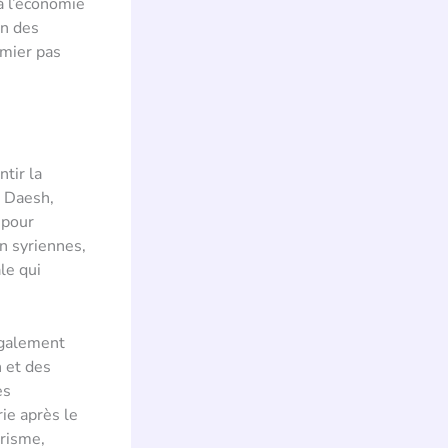
à l’économie
on des
emier pas
ntir la
e Daesh,
 pour
n syriennes,
le qui
 également
 et des
es
ie après le
orisme,