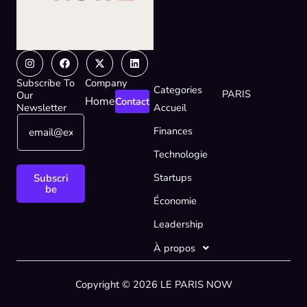
Instagram
Facebook
X-
Linkedin
twitter
Subscribe To
Company
Categories
PARIS
Our
Home
Contact
Newsletter
Accueil
E
E
Finances
m
m
a
a
Technologie
i
i
l
l
Startups
Subscri
*
*
be
Économie
*
Leadership
À propos
Copyright © 2026 LE PARIS NOW