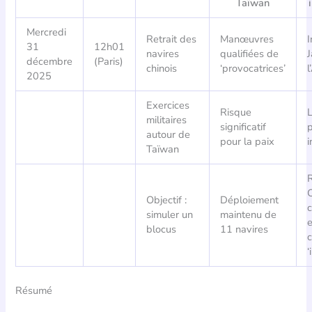
Taïwan
Mercredi
Retrait des
Manœuvres
31
12h01
navires
qualifiées de
J
décembre
(Paris)
chinois
‘provocatrices’
l
2025
Exercices
Risque
L
militaires
significatif
autour de
pour la paix
i
Taïwan
R
C
Objectif :
Déploiement
c
simuler un
maintenu de
blocus
11 navires
‘
Résumé