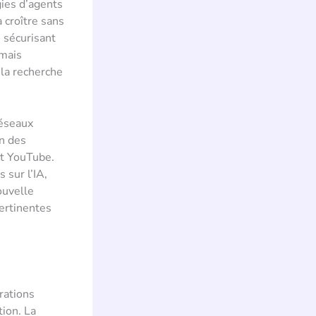
ies d’agents
 croître sans
n sécurisant
 mais
 la recherche
réseaux
on des
et YouTube.
 sur l’IA,
ouvelle
pertinentes
rations
tion. La