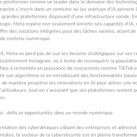
e positionner comme un leader dans le domaine des technolog
marche s’inscrit dans un contexte où les startups d’IA peinent à
 de grandes plateformes disposant d’une infrastructure solide. E
logie, Meta espère non seulement enrichir ses capacités d’IA,
frir des solutions intégrées pour des tâches variées, allant de
n de contenu numérique.
t, Meta ne perd pas de vue les besoins stratégiques sur ses 
ticulièrement Instagram, où il tente de reconquérir la populati
 face à la montée en puissance de concurrents comme TikTok 
t son algorithme et en introduisant des fonctionnalités basées
 de manière proactive les innovations en AI pour attirer une n
’utilisateurs, tout en s’assurant que ses plateformes restent 
es.
é : défis et opportunités dans un monde numérique
ntation des cyberattaques ciblant des entreprises et administ
ales, le secteur de la cybersécurité est en pleine transforma