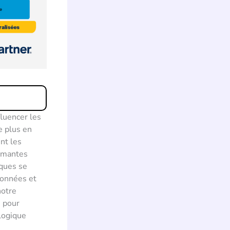
fluencer les
e plus en
nt les
ormantes
aques se
données et
notre
s pour
logique