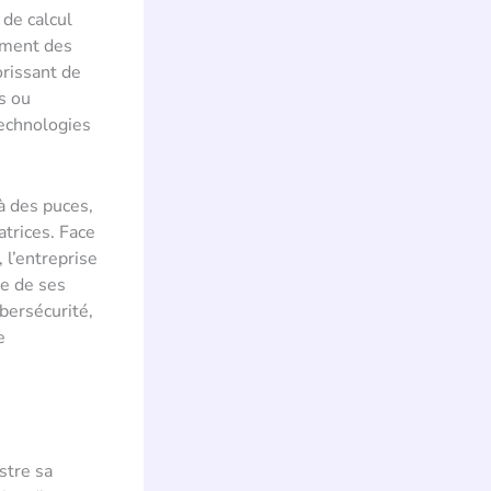
 de calcul
pement des
orissant de
s ou
technologies
à des puces,
trices. Face
 l’entreprise
ce de ses
bersécurité,
e
stre sa