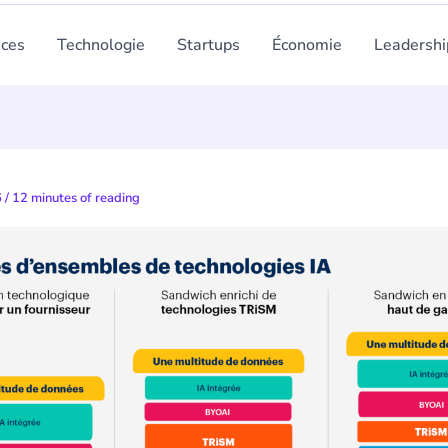
nces
Technologie
Startups
Économie
Leadershi
6
/
12 minutes of reading