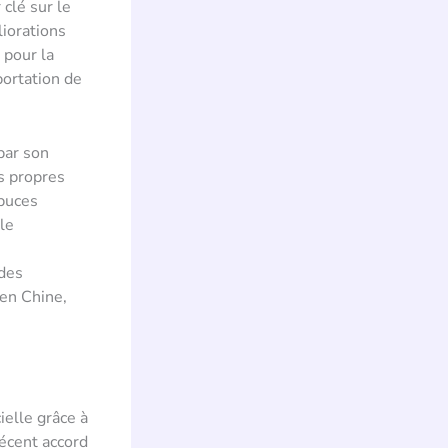
clé sur le
iorations
 pour la
portation de
par son
es propres
 puces
le
e
 des
 en Chine,
ielle grâce à
récent accord