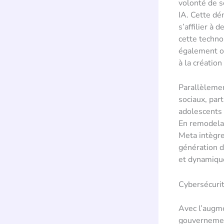
volonté de s
IA. Cette dé
s’affilier à
cette techno
également of
à la créatio
Parallèlemen
sociaux, par
adolescents
En remodelan
Meta intègre
génération d
et dynamiqu
Cybersécurit
Avec l’augme
gouvernement