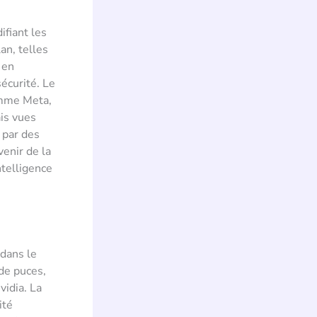
ifiant les
an, telles
 en
écurité. Le
omme Meta,
is vues
 par des
venir de la
ntelligence
dans le
de puces,
vidia. La
ité