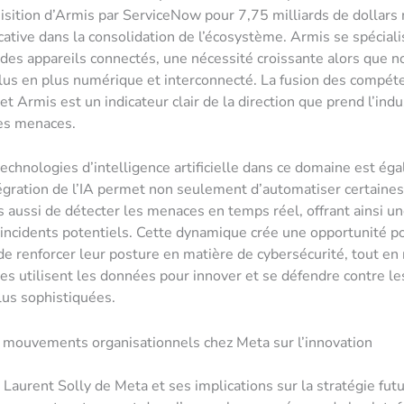
isition d’Armis par ServiceNow pour 7,75 milliards de dollar
icative dans la consolidation de l’écosystème. Armis se spéciali
 des appareils connectés, une nécessité croissante alors que 
lus en plus numérique et interconnecté. La fusion des compét
 Armis est un indicateur clair de la direction que prend l’indus
es menaces.
technologies d’intelligence artificielle dans ce domaine est ég
ntégration de l’IA permet non seulement d’automatiser certaine
s aussi de détecter les menaces en temps réel, offrant ainsi u
 incidents potentiels. Cette dynamique crée une opportunité p
de renforcer leur posture en matière de cybersécurité, tout en
s utilisent les données pour innover et se défendre contre le
lus sophistiquées.
 mouvements organisationnels chez Meta sur l’innovation
 Laurent Solly de Meta et ses implications sur la stratégie fut