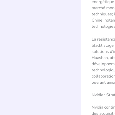
énergétique 
marché mond
techniques; 
Chine, notam
technologie
La résistanc
blacklistage
solutions d’i
Huashan, att
développemen
technologiqu
collaboratio
ouvrant ains
Nvidia : Str
Nvidia contin
des acquisit