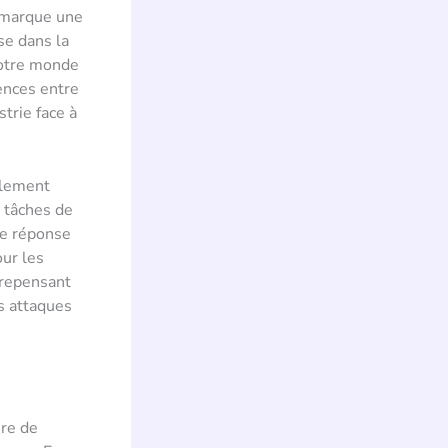
s marque une
se dans la
notre monde
ences entre
trie face à
alement
s tâches de
ne réponse
our les
 repensant
s attaques
ure de