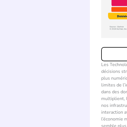
Les Technolo
décisions st
plus numéri
limites de l
dans des dom
multiplient,
nos infrastr
interaction 
l’économie m
semble plus 