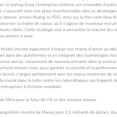
vec la startup Groq, l’entreprise renforce son ensemble d’outils
IA, s’assurant ainsi une place incontournable dans le dévelop
le latence. Jensen Huang, le PDG, mise sur le free cash-flow fl
écuriser la chaîne de valeur, qu’il s’agisse de nouveaux recruit
ments ciblés. Cette stratégie vise à verrouiller le marché des 
les années à venir.
, Nvidia cherche également à élargir son champ d’action au-del
ant dans des plateformes et en intégrant des technologies nova
rence accrue, notamment de nouveau entrants dans le secteur,
lement innover mais aussi garantir la sécurité et la performan
 besoin s’aligne parfaitement avec les enjeux modernes de cy
ia crucial dans la lutte contre les cyberattaques qui frappent d
ntreprises à l’échelle mondiale.
 de Meta pour le futur de l’IA et des réseaux sociaux
acquisition récente de Manus pour 2,5 milliards de dollars, illu