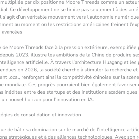
multipliée par dix positionne Moore Threads comme un acteur 
ial. Ce développement ne se limite pas seulement à des amél
il s’agit d’un véritable mouvement vers l’autonomie numérique
ment au moment où les restrictions américaines freinent l’ex
s avancées.
e de Moore Threads face à la pression extérieure, exemplifiée 
 depuis 2023, illustre les ambitions de la Chine de produire s
ntelligence artificielle. À travers l’architecture Huagang et les
endues en 2026, la société cherche à stimuler la recherche et 
t local, renforçant ainsi la compétitivité chinoise sur la scèn
e mondiale. Ces progrès pourraient bien également favoriser
ns inédites entre des startups et des institutions académiques
i un nouvel horizon pour l’innovation en IA.
atégies de consolidation et innovation
ue de bâtir sa domination sur le marché de l’intelligence artific
ions stratégiques et à des alliances technologiques. Avec son 