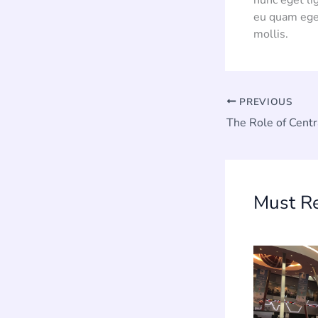
nunc eget lig
eu quam eget
mollis.
PREVIOUS
Must R