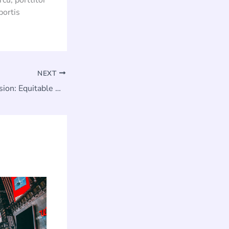
rcu, porttitor
bortis
NEXT
Diversity and Inclusion: Equitable Work Environments