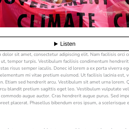
dolor sit amet, consectetur adipiscing elit. Nam facilisis orci 
o ut, tempor turpis. Vestibulum facilisis condimentum hendreri
estas risus semper iaculis. Donec id lorem a ex porta viverra eg
elementum mi vitae pretium euismod. Ut facilisis lacinia est, v
 in. Etiam sed hendrerit arcu. Vestibulum sit amet urna lorem.
arcu blandit pretium sagittis eget leo. Vestibulum vulputate ve
s commodo augue auctor. Cras hendrerit augue purus. Sed impe
aoreet placerat. Phasellus bibendum eros ipsum, a scelerisque e