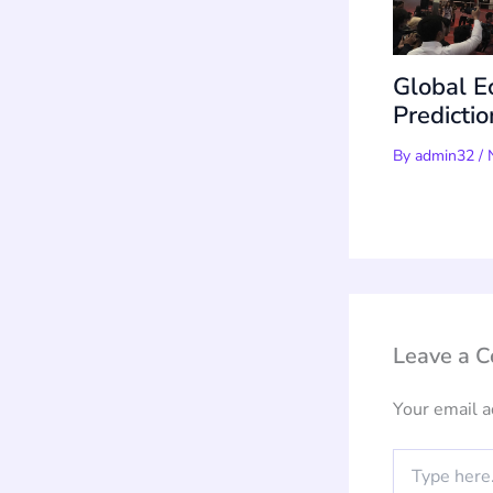
Global E
Predicti
By
admin32
/
Leave a 
Your email a
Type
here..