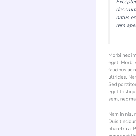
Excepteu
deserunt
natus er
rem aper
Morbi nec im
eget. Morbi 
faucibus ac 
ultricies. Na
Sed porttito
eget tristiqu
sem, nec ma
Nam in nisl 
Duis tincidu
pharetra a. P