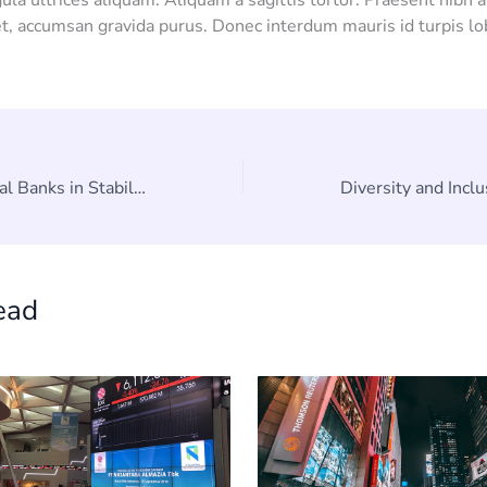
ula ultrices aliquam. Aliquam a sagittis tortor. Praesent nibh a
, accumsan gravida purus. Donec interdum mauris id turpis lo
The Role of Central Banks in Stabilizing Economies
ead