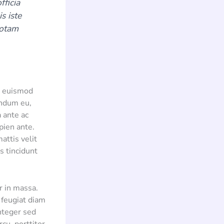
fficia
s iste
totam
m euismod
endum eu,
 ante ac
pien ante.
attis velit
us tincidunt
r in massa.
 feugiat diam
Integer sed