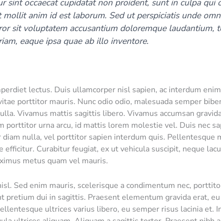
r sint occaecat cupidatat non proident, sunt in culpa qui o
 mollit anim id est laborum. Sed ut perspiciatis unde omni
ror sit voluptatem accusantium doloremque laudantium, 
iam, eaque ipsa quae ab illo inventore.
perdiet lectus. Duis ullamcorper nisl sapien, ac interdum eni
vitae porttitor mauris. Nunc odio odio, malesuada semper bib
nulla. Vivamus mattis sagittis libero. Vivamus accumsan gravida
m porttitor urna arcu, id mattis lorem molestie vel. Duis nec sa
r diam nulla, vel porttitor sapien interdum quis. Pellentesque m
e efficitur. Curabitur feugiat, ex ut vehicula suscipit, neque lac
ximus metus quam vel mauris.
nisl. Sed enim mauris, scelerisque a condimentum nec, porttito
nt pretium dui in sagittis. Praesent elementum gravida erat, eu
ellentesque ultrices varius libero, eu semper risus lacinia et. 