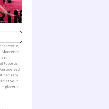
consectetur,
t. Maecenas
et nec
el lobortis
 Quisque sed
lit nec sem
rdiet velit
st placerat