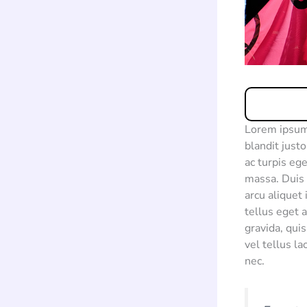
Lorem ipsum 
blandit just
ac turpis eg
massa. Duis 
arcu aliquet
tellus eget 
gravida, qui
vel tellus l
nec.