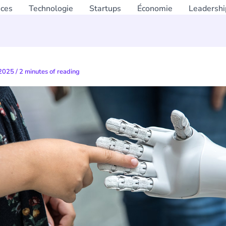
nces
Technologie
Startups
Économie
Leadershi
 2025
/
2 minutes of reading