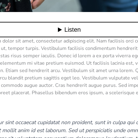
dolor sit amet, consectetur adipiscing elit. Nam facilisis orci 
o ut, tempor turpis. Vestibulum facilisis condimentum hendreri
estas risus semper iaculis. Donec id lorem a ex porta viverra eg
elementum mi vitae pretium euismod. Ut facilisis lacinia est, v
 in. Etiam sed hendrerit arcu. Vestibulum sit amet urna lorem.
arcu blandit pretium sagittis eget leo. Vestibulum vulputate ve
s commodo augue auctor. Cras hendrerit augue purus. Sed impe
aoreet placerat. Phasellus bibendum eros ipsum, a scelerisque e
r sint occaecat cupidatat non proident, sunt in culpa qui o
 mollit anim id est laborum. Sed ut perspiciatis unde omni