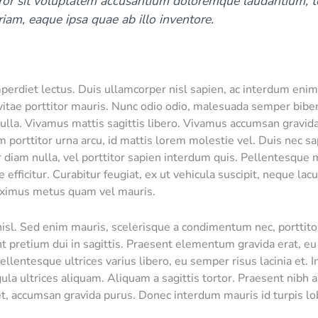
ror sit voluptatem accusantium doloremque laudantium, 
iam, eaque ipsa quae ab illo inventore.
perdiet lectus. Duis ullamcorper nisl sapien, ac interdum eni
vitae porttitor mauris. Nunc odio odio, malesuada semper bib
nulla. Vivamus mattis sagittis libero. Vivamus accumsan gravida
m porttitor urna arcu, id mattis lorem molestie vel. Duis nec sa
r diam nulla, vel porttitor sapien interdum quis. Pellentesque m
e efficitur. Curabitur feugiat, ex ut vehicula suscipit, neque lac
ximus metus quam vel mauris.
nisl. Sed enim mauris, scelerisque a condimentum nec, porttito
nt pretium dui in sagittis. Praesent elementum gravida erat, eu
ellentesque ultrices varius libero, eu semper risus lacinia et. 
ula ultrices aliquam. Aliquam a sagittis tortor. Praesent nibh a
, accumsan gravida purus. Donec interdum mauris id turpis lo