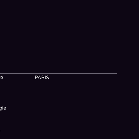
es
PARIS
gie
e