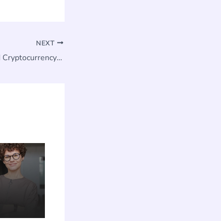
NEXT
Blockchain Beyond Cryptocurrency: Revolutionizing Data Security and Transparency