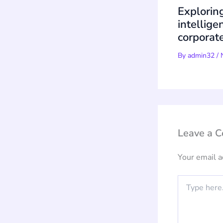
Exploring
intellige
corporate
By
admin32
/
Leave a 
Your email a
Type
here..