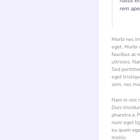
natus er
rem aper
Morbi nec im
eget. Morbi 
faucibus ac 
ultricies. Na
Sed porttito
eget tristiqu
sem, nec ma
Nam in nisl 
Duis tincidu
pharetra a. P
nunc eget lig
eu quam eget
mollis.