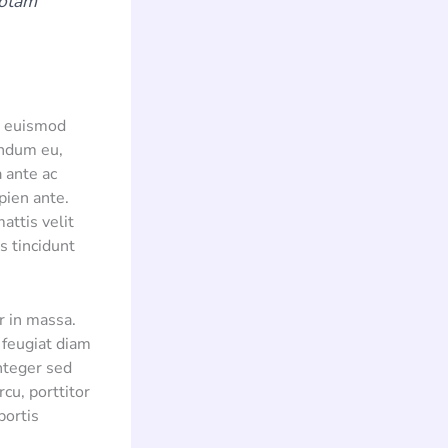
totam
m euismod
endum eu,
 ante ac
pien ante.
attis velit
us tincidunt
r in massa.
 feugiat diam
Integer sed
rcu, porttitor
bortis