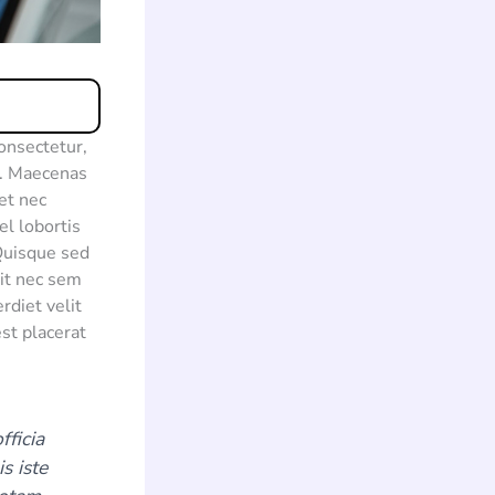
consectetur,
t. Maecenas
et nec
el lobortis
 Quisque sed
lit nec sem
rdiet velit
st placerat
fficia
s iste