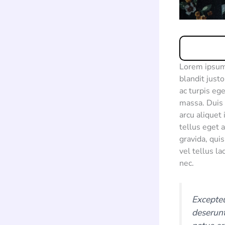
Lorem ipsum 
blandit just
ac turpis eg
massa. Duis 
arcu aliquet
tellus eget 
gravida, qui
vel tellus l
nec.
Excepteu
deserunt