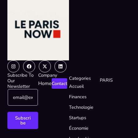
Instagram
Facebook
X-
Linkedin
twitter
Subscribe To
Company
Categories
PARIS
Our
Home
Contact
Newsletter
Accueil
E
E
Finances
m
m
a
a
Technologie
i
i
l
l
Startups
Subscri
*
*
be
Économie
E
m