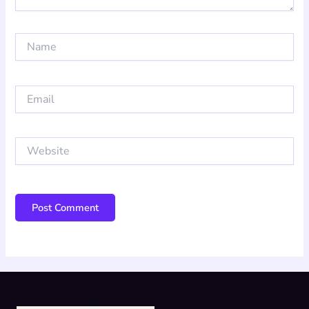
Name
Email
Website