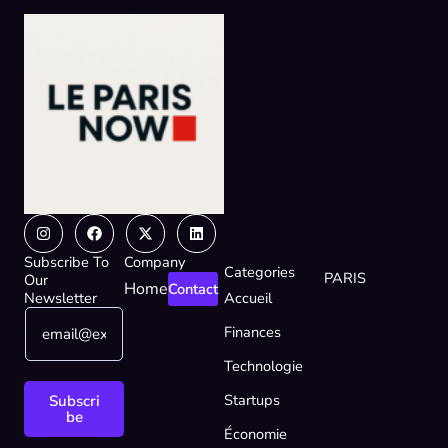
Instagram
Facebook
X-
Linkedin
twitter
Subscribe To
Company
Categories
PARIS
Our
Home
Contact
Newsletter
Accueil
E
*
Finances
m
*
a
E
Technologie
i
m
l
a
Startups
Subscri
*
i
be
Économie
l