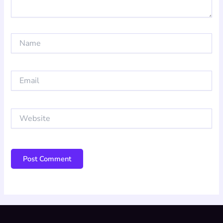
Name
Email
Website