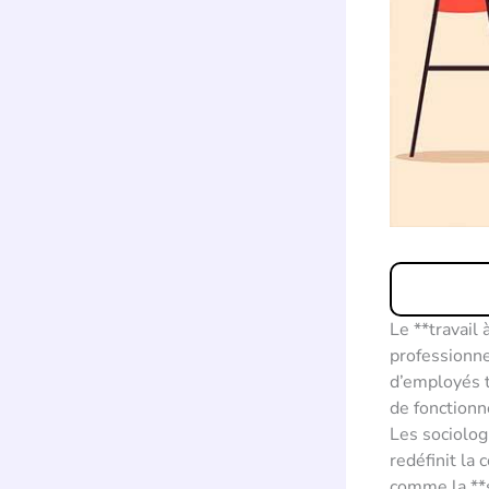
Le **travail
professionne
d’employés t
de fonctionn
Les sociolog
redéfinit la
comme la **s