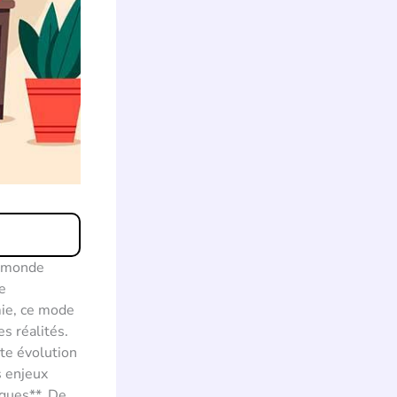
e monde
e
mie, ce mode
s réalités.
te évolution
s enjeux
iques**. De