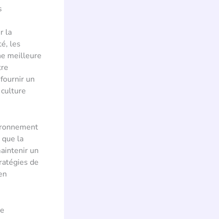
s
r la
é, les
ne meilleure
tre
 fournir un
 culture
vironnement
 que la
maintenir un
ratégies de
en
ne