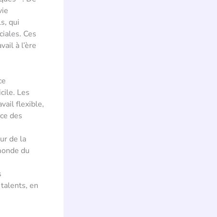
vie
s, qui
ciales. Ces
ail à l’ère
ce
cile. Les
ail flexible,
nce des
ur de la
 monde du
s
 talents, en