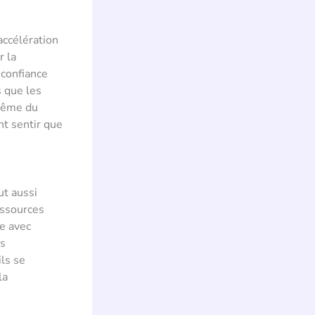
accélération
r la
 confiance
 que les
 même du
nt sentir que
ut aussi
essources
ce avec
es
ils se
la