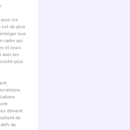
e
 pour les
e est de plus
protéger leur
un cadre qui
es et leurs
t avec les
proche plus
rent
teractions
elations
ment
ises doivent
mettent de
atifs de