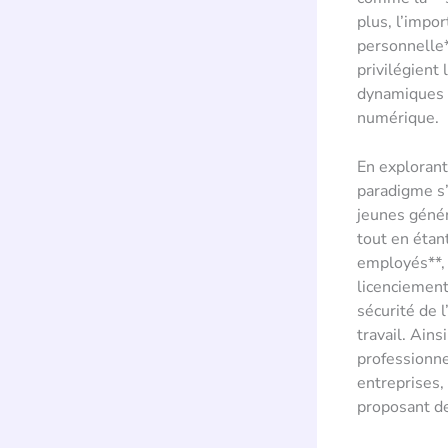
plus, l’impo
personnelle*
privilégient 
dynamiques cr
numérique.
En explorant 
paradigme s’
jeunes génér
tout en étan
employés**,
licenciement
sécurité de 
travail. Ains
professionne
entreprises, 
proposant de