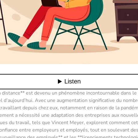
 à distance** est devenu un phénomène incontournable dans l
l d’aujourd’hui. Avec une augmentation significative du nombr
ravaillant depuis chez eux, notamment en raison de la pandé
ement a nécessité une adaptation des entreprises aux nouvelle
ues du travail, tels que Vincent Meyer, explorent comment cet
 confiance entre employeurs et employés, tout en soulevant de
urveillance des employés** et les **licenciements technolog