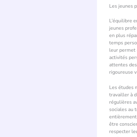
Les jeunes p
L’équilibre e
jeunes profe
en plus répa
temps personn
leur permet 
activités per
attentes des
rigoureuse vi
Les études m
travailler à
régulières a
sociales au 
entièrement 
être conscie
respecter le