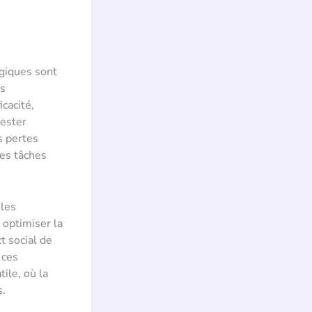
ogiques sont
es
cacité,
rester
s pertes
nes tâches
 les
 optimiser la
t social de
 ces
ile, où la
s.