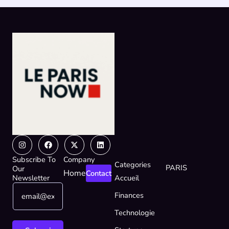
Instagram
Facebook
X-
Linkedin
twitter
Subscribe To
Company
Categories
PARIS
Our
Home
Contact
Newsletter
Accueil
E
E
Finances
m
m
a
a
Technologie
i
i
l
l