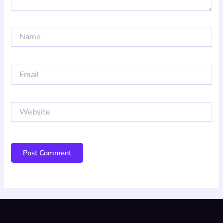
Name
Email
Website