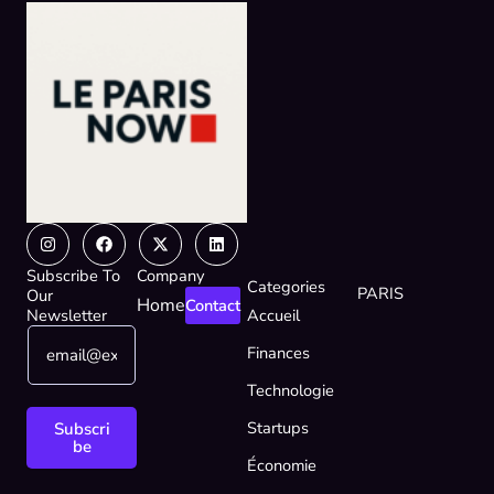
Instagram
Facebook
X-
Linkedin
twitter
Subscribe To
Company
Categories
PARIS
Our
Home
Contact
Newsletter
Accueil
E
*
Finances
m
*
a
E
Technologie
i
m
l
a
Startups
Subscri
*
i
be
Économie
l