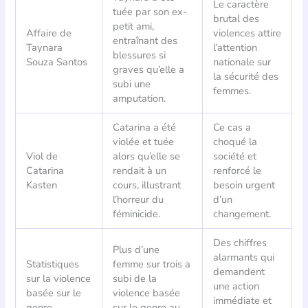
Le caractère
tuée par son ex-
brutal des
petit ami,
Affaire de
violences attire
entraînant des
Taynara
l’attention
blessures si
Souza Santos
nationale sur
graves qu’elle a
la sécurité des
subi une
femmes.
amputation.
Catarina a été
Ce cas a
violée et tuée
choqué la
Viol de
alors qu’elle se
société et
Catarina
rendait à un
renforcé le
Kasten
cours, illustrant
besoin urgent
l’horreur du
d’un
féminicide.
changement.
Des chiffres
Plus d’une
alarmants qui
Statistiques
femme sur trois a
demandent
sur la violence
subi de la
une action
basée sur le
violence basée
immédiate et
genre
sur le genre au