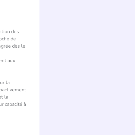
ntion des
roche de
tégrée dès le
e
ent aux
ur la
roactivement
t la
r capacité à