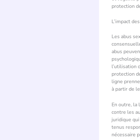
protection d
L’impact de
Les abus se
consensuelle
abus peuvent
psychologiqu
l’utilisatio
protection d
ligne prenne
à partir de l
En outre, la
contre les a
juridique qu
tenus respon
nécessaire p