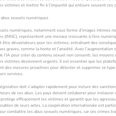
es victimes et mettre fin à l’impunité qui entoure souvent ces 
s abus sexuels numériques
xuels numériques, notamment sous forme d’images intimes n
s (INNC), représentent une menace croissante à l’ère numéri
 être dévastateurs pour les victimes, entraînant des conséqu
es graves, comme la honte et l’anxiété. Avec l’augmentation 
n de l’IA pour créer du contenu sexuel non consenti, les moyens 
es victimes deviennent urgents. Il est essentiel que les plate
nt des mesures proactives pour détecter et supprimer ce type
eurs services.
 législation doit s’adapter rapidement pour inclure des sanctio
uteurs de ces abus. Les pays doivent collaborer pour instaurer 
i protège efficacement les victimes et garantit que les agresse
sables de leurs actes. La coopération internationale est parti
our combattre les abus sexuels numériques, car ces crimes tr