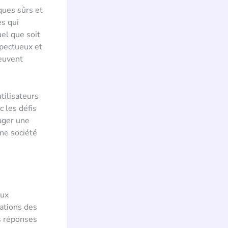
ques sûrs et
es qui
uel que soit
pectueux et
euvent
tilisateurs
 les défis
ager une
une société
eux
vations des
es réponses