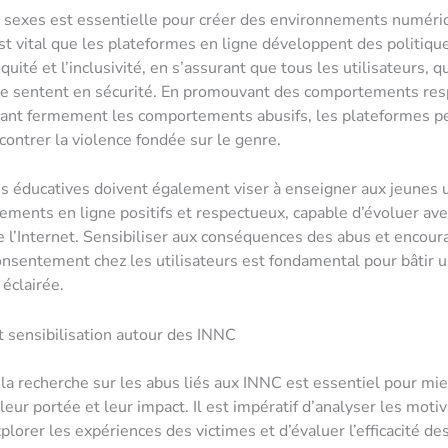
s sexes est essentielle pour créer des environnements numéri
 est vital que les plateformes en ligne développent des politiqu
équité et l’inclusivité, en s’assurant que tous les utilisateurs, q
 se sentent en sécurité. En promouvant des comportements res
nant fermement les comportements abusifs, les plateformes p
 contrer la violence fondée sur le genre.
ves éducatives doivent également viser à enseigner aux jeunes u
ments en ligne positifs et respectueux, capable d’évoluer avec
 l’Internet. Sensibiliser aux conséquences des abus et encour
onsentement chez les utilisateurs est fondamental pour bâtir 
 éclairée.
 sensibilisation autour des INNC
 la recherche sur les abus liés aux INNC est essentiel pour mi
eur portée et leur impact. Il est impératif d’analyser les moti
xplorer les expériences des victimes et d’évaluer l’efficacité d