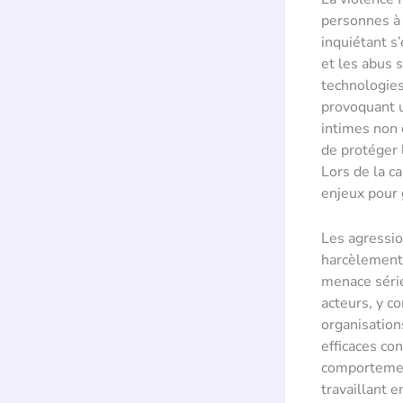
personnes à 
inquiétant s
et les abus 
technologies,
provoquant u
intimes non c
de protéger 
Lors de la c
enjeux pour 
Les agressio
harcèlement 
menace série
acteurs, y c
organisation
efficaces con
comportement
travaillant