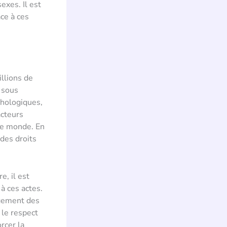
exes. Il est
ce à ces
llions de
r sous
chologiques,
acteurs
 le monde. En
 des droits
e, il est
 à ces actes.
ngement des
 le respect
rcer la