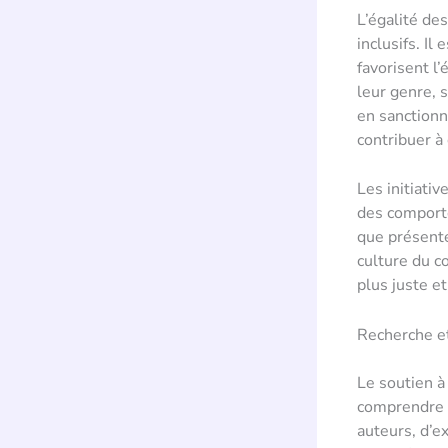
L’égalité de
inclusifs. Il
favorisent l’
leur genre,
en sanction
contribuer à
Les initiati
des comporte
que présente
culture du c
plus juste et
Recherche et
Le soutien à
comprendre l
auteurs, d’e