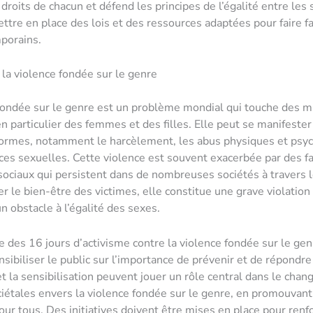
droits de chacun et défend les principes de l’égalité entre les s
ttre en place des lois et des ressources adaptées pour faire fa
porains.
a violence fondée sur le genre
fondée sur le genre est un problème mondial qui touche des mi
n particulier des femmes et des filles. Elle peut se manifeste
formes, notamment le harcèlement, les abus physiques et psy
nces sexuelles. Cette violence est souvent exacerbée par des f
 sociaux qui persistent dans de nombreuses sociétés à travers
er le bien-être des victimes, elle constitue une grave violation
n obstacle à l’égalité des sexes.
e des 16 jours d’activisme contre la violence fondée sur le genr
nsibiliser le public sur l’importance de prévenir et de répondre
et la sensibilisation peuvent jouer un rôle central dans le cha
ciétales envers la violence fondée sur le genre, en promouvant
pour tous. Des initiatives doivent être mises en place pour renfo