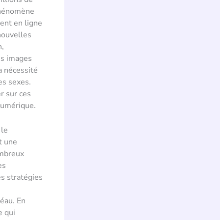
 phénomène
ent en ligne
nouvelles
n,
es images
la nécessité
es sexes.
r sur ces
 numérique.
 le
t une
ombreux
es
s stratégies
éau. En
e qui