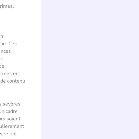
crimes.
on
que. Ces
ences
de
de
formes en
 de contenu
ns sévères
un cadre
urs soient
culièrement
aversent