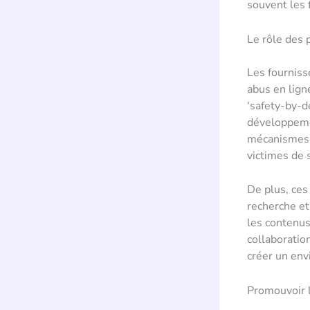
souvent les 
Le rôle des 
Les fourniss
abus en lign
‘safety-by-de
développemen
mécanismes d
victimes de 
De plus, ces
recherche e
les contenus
collaboratio
créer un env
Promouvoir l