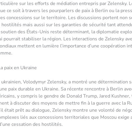
rticulière sur les efforts de médiation entrepris par Zelensky. 
ue ce soit à travers les pourparlers de paix à Berlin ou la pres
des concessions sur le territoire. Les discussions portent non
s hostilités mais aussi sur les garanties de sécurité tant attend
 soutien des États-Unis reste déterminant, la diplomatie explo
i pourrait stabiliser la région. Les interactions de Zelensky av
ondiaux mettent en lumière l’importance d’une coopération in
lemme.
la paix en Ukraine
 ukrainien, Volodymyr Zelensky, a montré une détermination sa
 une paix durable en Ukraine. Sa récente rencontre à Berlin ave
icains, y compris le gendre de Donald Trump, Jared Kushner,
nt à discuter des moyens de mettre fin à la guerre avec la Ru
’il était prêt au dialogue, Zelensky montre une volonté de nég
omplexes liés aux concessions territoriales que Moscou exige
’une cessation des hostilités.