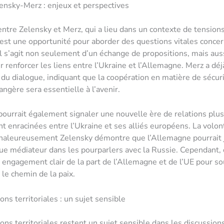
nsky-Merz : enjeux et perspectives
tre Zelensky et Merz, qui a lieu dans un contexte de tension
 est une opportunité pour aborder des questions vitales concer
Il s’agit non seulement d’un échange de propositions, mais aus
renforcer les liens entre l’Ukraine et l’Allemagne. Merz a déj
 du dialogue, indiquant que la coopération en matière de sécuri
angère sera essentielle à l’avenir.
urrait également signaler une nouvelle ère de relations plus
 enracinées entre l’Ukraine et ses alliés européens. La volo
 chaleureusement Zelensky démontre que l’Allemagne pourrait 
que médiateur dans les pourparlers avec la Russie. Cependant, 
 engagement clair de la part de l’Allemagne et de l’UE pour so
 le chemin de la paix.
ns territoriales : un sujet sensible
ons territoriales restent un sujet sensible dans les discussion