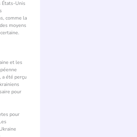
s États-Unis
s
ons, comme la
e des moyens
ncertaine.
aine et les
ropéenne
, a été perçu
krainiens
saire pour
ètes pour
Les
’Ukraine
s