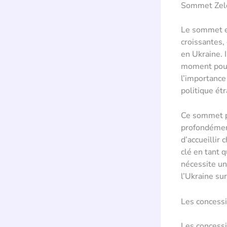
Sommet Zele
Le sommet en
croissantes,
en Ukraine. 
moment pour 
l’importance
politique étr
Ce sommet po
profondément
d’accueillir
clé en tant 
nécessite un
l’Ukraine sur
Les concessio
Les concessi