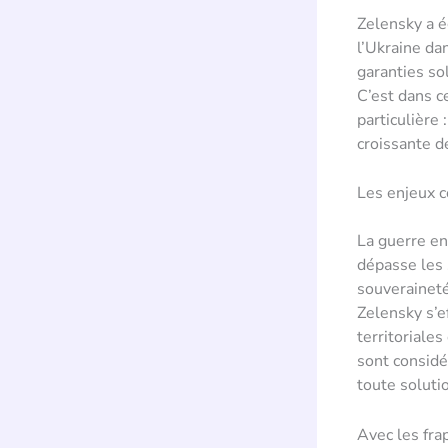
Zelensky a é
l’Ukraine da
garanties so
C’est dans c
particulière 
croissante d
Les enjeux 
La guerre en
dépasse les 
souveraineté
Zelensky s’e
territoriale
sont considé
toute soluti
Avec les fra