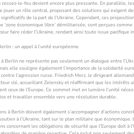
n cessez-le-feu devient encore plus pressante. En parallèle, le
e jouer un rôle central, proposant des solutions qui exigent de
significatifs de la part de l’Ukraine. Cependant, ces propositi
ne ‘zone économique libre’ démilitarisée, sont perçues comm
our faire céder l’Ukraine, rendant ainsi toute issue pacifique i
erlin : un appel à l’unité européenne
 à Berlin ne représente pas seulement un dialogue entre l’Ukr
mais elle souligne également l’importance de la solidarité eu
 contre l’agression russe. Friedrich Merz, le dirigeant allemand
eur clé, accueillant Zelensky et réaffirmant que les intérêts u
nt ceux de l’Europe. Ce sommet met en lumière l’unité néces
rise et travailler ensemble vers une résolution durable.
ons à Berlin doivent également s’accompagner d’actions concr
soutien à l’Ukraine, tant sur le plan militaire que économique. 
ns concernant les obligations de sécurité que l’Europe doit à l
 abordées de manière proactive. Cela inclut non seulement de