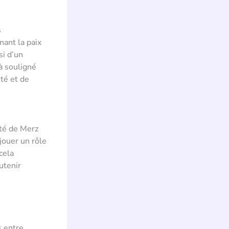
s
nant la paix
si d’un
à souligné
té et de
nté de Merz
jouer un rôle
cela
utenir
s entre