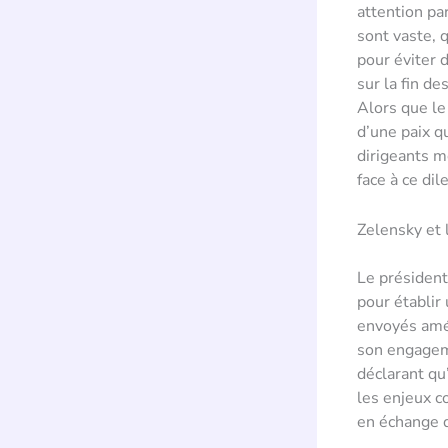
attention pa
sont vaste, q
pour éviter 
sur la fin de
Alors que le
d’une paix qu
dirigeants m
face à ce di
Zelensky et 
Le président
pour établir
envoyés amér
son engageme
déclarant qu
les enjeux c
en échange d