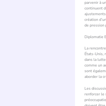
parvenir à u
continuent d
ajustements 
création d’u
de pression p
Diplomatie B
La rencontre
États-Unis, 
dans la lutte
comme un act
sont égaleme
aborder la c
Les discussi
renforcer le 
préoccupatio
doivent être