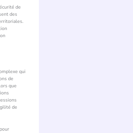
écurité de
ssent des
rritoriales.
tion
ion
complexe qui
ions de
lors que
sions
cessions
ilité de
 pour