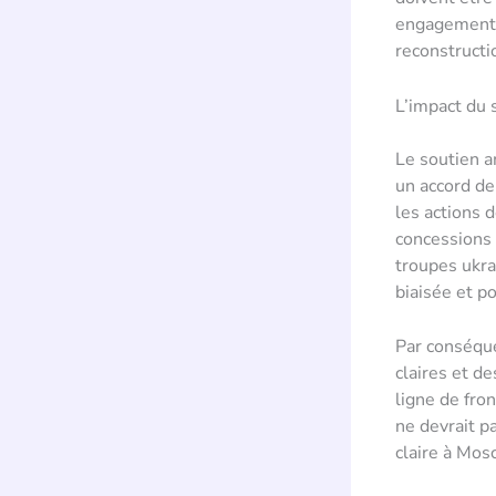
engagements 
reconstructio
L’impact du 
Le soutien a
un accord de
les actions 
concessions 
troupes ukra
biaisée et po
Par conséque
claires et d
ligne de fron
ne devrait p
claire à Mos