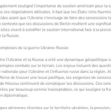
galement souligné l’importance du soutien américain pour la s
ns ces négociations délicates. Il faut que les États-Unis fourni
lides avant que l’Ukraine n’envisage de faire des concessions te
e contexte que les discussions de Berlin revêtent une significa
: elles visent à solidifier le soutien international face à la press
e la Russie.
complexes de la guerre Ukraine-Russie
tre l’Ukraine et la Russie a créé une dynamique géopolitique 
simples combats sur le terrain. Les enjeux incluent des quest
 nationale pour l’Ukraine et l’influence russe dans la région. A
fforce de trouver une issue pacifique, les exigences de conces
s de Moscou continuent de compliquer les discussions. Ces con
rées par beaucoup comme inacceptables, ce qui souligne la frag
on diplomatique.
ppes aériennes récentes sur le territoire ukrainien, la pression