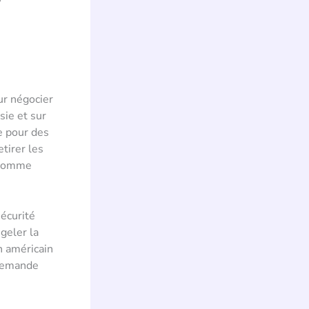
ur négocier
sie et sur
e pour des
tirer les
e comme
sécurité
geler la
n américain
 demande