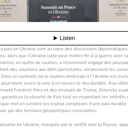
la paix en Ukraine sont au cœur des discussions diplomatiques
es, alors que l’Ukraine lutte pour mettre fin à la guerre avec l
rainien, en quête de soutien, a récemment engagé des pourpar
chant des solutions aux défis persistants, notamment les conc
. Dans un contexte où le soutien américain à l’Ukraine est crucia
 pourraient ouvrir la voie à un cessez-le-feu durable. Aux côté
lemand Friedrich Merz et des envoyés de Trump, Zelensky espè
i garantisse la sécurité de Kyiv tout en respectant les intérêts
ique met en lumière les enjeux complexes d’une paix durable
ée par des tensions géopolitiques croissantes.
 actuelle en Ukraine, marquée par le conflit avec la Russie, app