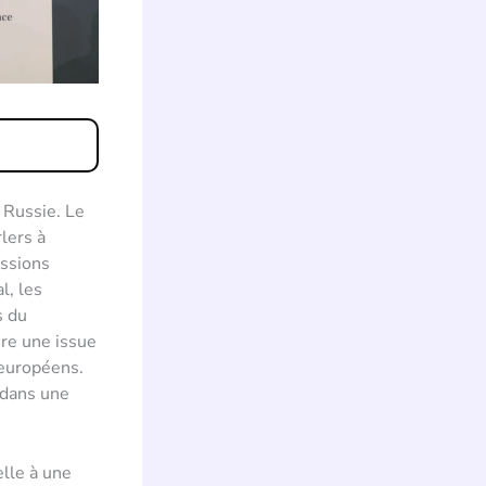
a Russie. Le
lers à
essions
l, les
s du
re une issue
 européens.
 dans une
elle à une