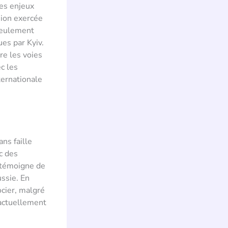
Les enjeux
sion exercée
 seulement
ues par Kyiv.
re les voies
ec les
ternationale
ns faille
c des
 témoigne de
ssie. En
ocier, malgré
 actuellement