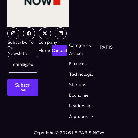
Instagram
Facebook
X-
Linkedin
twitter
Subscribe To
Company
Categories
PARIS
Our
Home
Contact
Newsletter
Accueil
E
*
Finances
m
E
a
m
Technologie
i
a
l
i
Startups
Subscri
*
l
be
Économie
*
Leadership
À propos
Copyright © 2026 LE PARIS NOW