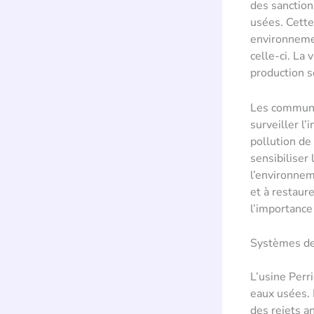
des sanction
usées. Cette
environneme
celle-ci. La 
production s
Les communau
surveiller l
pollution de
sensibiliser
l’environneme
et à restaur
l’importance
Systèmes de 
L’usine Perr
eaux usées.
des rejets a