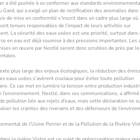
ier a été pushée à se conformer aux standards environnementa
u Gard, qui a exigé un plan de rectification des anomalies dans 
avis de mise en conformité s’inscrit dans un cadre plus large où
sont tenues responsables de l’impact de leurs activités sur
ent. La sécurité des eaux usées est une priorité, surtout dans
rce en eau est déjà soumise à des pressions importantes. Les 
mises en œuvre par Nestlé seront donc scrutées de près par le
ntales.
exte plus large des enjeux écologiques, la réduction des émiss
es eaux usées s’avèrent cruciaux pour éviter toute pollution
re. Ce cas met en lumière la tension entre production industri
e l’environnement. Nestlé, dans ses communications, a affirmé 
de pollution liée aux rejets d’eaux, mais cette déclaration ne su
paiser les craintes des riverains et des défenseurs de l’enviro
onmental de l’Usine Perrier et de la Pollution de la Rivière Vis
 dans la rivière Vistre est un sujet de préoccupation majeur pou