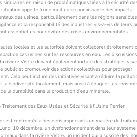
s similaires en raison de problématiques liées à la sécurité de
 situation appelle à une meilleure connaissance des impacts
ntaux des usines, particulièrement dans les régions sensibl
vigilance et la responsabilité des industries vis-à-vis de leurs
ont essentielles pour éviter des crises environnementales.
tés locales et les autorités doivent collaborer étroitement 
’impact de ces usines sur les ressources en eau. Les discussions
 la rivière Vistre doivent également inclure des stratégies visa
 le public et promouvoir des actions collectives pour protéger
nt. Cela peut inclure des initiatives visant à réduire la pollut
er la biodiversité localement, mais aussi à éduquer les conso
 de la durabilité dans la production d’eau minérale.
Traitement des Eaux Usées et Sécurité à l’Usine Perrier
ier est confrontée à des défis importants en matière de traite
 Lundi 10 décembre, un dysfonctionnement dans leur système 
normaux dans la rivière Vistre, un incident qui a suscité des in