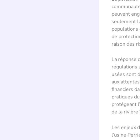
communautés 
peuvent enge
seulement la
populations 
de protection
raison des r
La réponse d
régulations 
usées sont d
aux attente
financiers d
pratiques du
protégeant l
de la rivièr
Les enjeux de
l’usine Perri