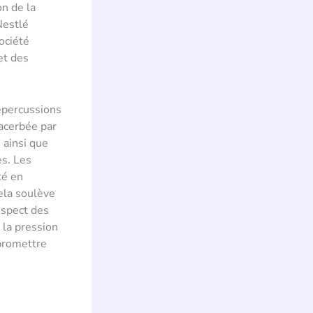
on de la
Nestlé
ociété
et des
épercussions
xacerbée par
 ainsi que
es. Les
té en
ela soulève
espect des
 la pression
mpromettre