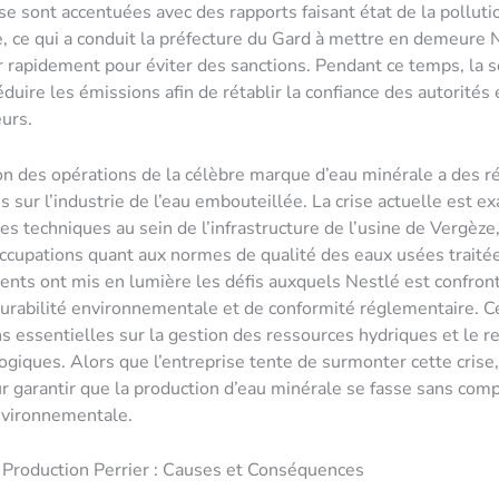
se sont accentuées avec des rapports faisant état de la polluti
re, ce qui a conduit la préfecture du Gard à mettre en demeure 
ir rapidement pour éviter des sanctions. Pendant ce temps, la s
duire les émissions afin de rétablir la confiance des autorités 
urs.
n des opérations de la célèbre marque d’eau minérale a des r
s sur l’industrie de l’eau embouteillée. La crise actuelle est e
s techniques au sein de l’infrastructure de l’usine de Vergèze,
ccupations quant aux normes de qualité des eaux usées traité
cents ont mis en lumière les défis auxquels Nestlé est confron
urabilité environnementale et de conformité réglementaire. C
s essentielles sur la gestion des ressources hydriques et le r
giques. Alors que l’entreprise tente de surmonter cette crise,
ur garantir que la production d’eau minérale se fasse sans co
environnementale.
a Production Perrier : Causes et Conséquences