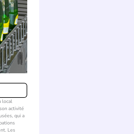
 local
son activité
usées, qui a
upations
ent. Les