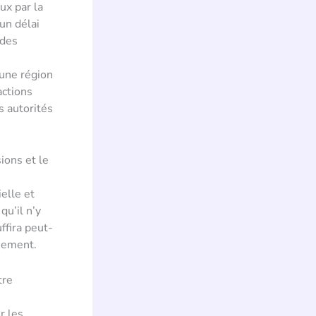
ux par la
un délai
 des
 une région
actions
s autorités
ions et le
elle et
qu’il n’y
ffira peut-
nnement.
tre
r les