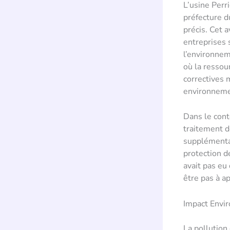
L’usine Perr
préfecture d
précis. Cet 
entreprises 
l’environnem
où la ressou
correctives 
environneme
Dans le cont
traitement d
supplémentai
protection d
avait pas eu 
être pas à a
Impact Envir
La pollution