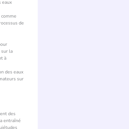
s eaux
es comme
 processus de
pour
 sur la
nt à
ion des eaux
mmateurs sur
ment des
a entraîné
quiétudes