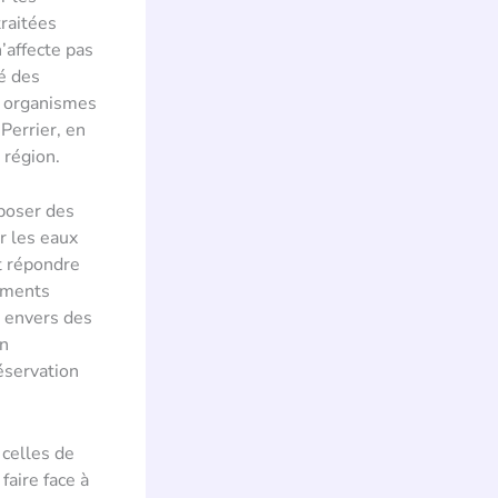
raitées
’affecte pas
té des
s organismes
Perrier, en
 région.
mposer des
r les eaux
et répondre
ements
t envers des
En
éservation
 celles de
faire face à