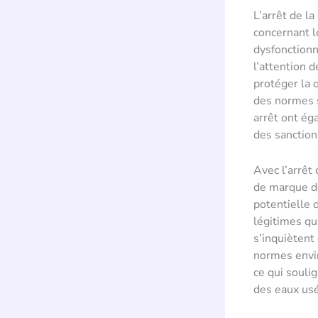
L’arrêt de l
concernant l
dysfonctionn
l’attention d
protéger la q
des normes s
arrêt ont éga
des sanction
Avec l’arrêt
de marque de
potentielle 
légitimes qu
s’inquiètent
normes envir
ce qui souli
des eaux us