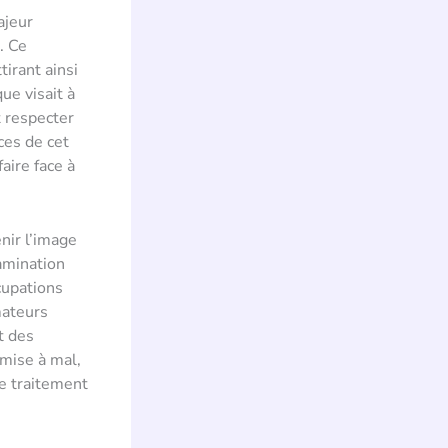
ajeur
. Ce
irant ainsi
ue visait à
t respecter
ces de cet
aire face à
nir l’image
amination
cupations
mateurs
t des
 mise à mal,
de traitement