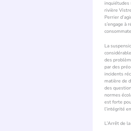
inquiétudes 
rivière Vist
Perrier d’ag
s’engage à ré
consommate
La suspensio
considérable
des problème
par des préo
incidents ré
matière de d
des question
normes écolo
est forte po
l’intégrité 
L’Arrêt de l