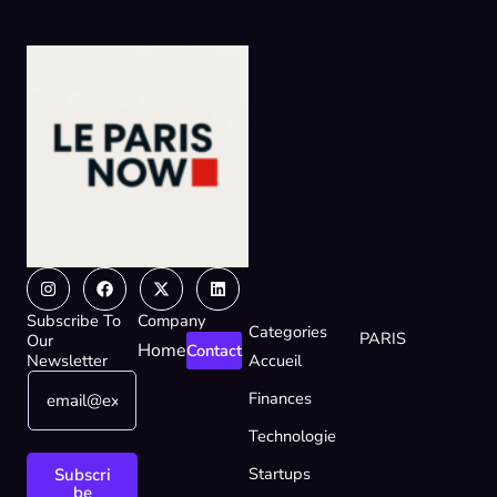
Instagram
Facebook
X-
Linkedin
twitter
Subscribe To
Company
Categories
PARIS
Our
Home
Contact
Newsletter
Accueil
E
E
Finances
m
m
a
a
Technologie
i
i
l
l
Startups
Subscri
*
E
be