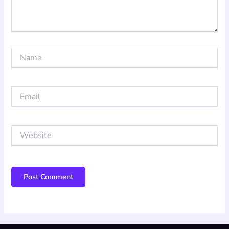
Name
Email
Website