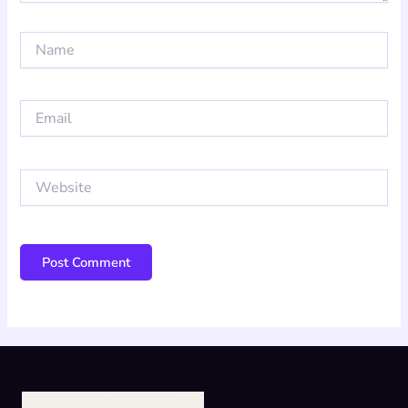
Name
Email
Website