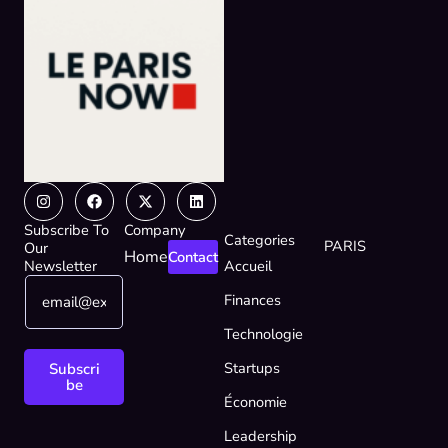
Instagram
Facebook
X-
Linkedin
twitter
Subscribe To
Company
Categories
PARIS
Our
Home
Contact
Newsletter
Accueil
E
E
Finances
m
m
a
a
Technologie
i
i
l
l
Startups
Subscri
*
E
be
Économie
m
a
Leadership
i