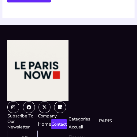
Instagram
Facebook
X-
Linkedin
twitter
Subscribe To
Company
Categories
PARIS
Our
Home
Contact
Newsletter
Accueil
E
*