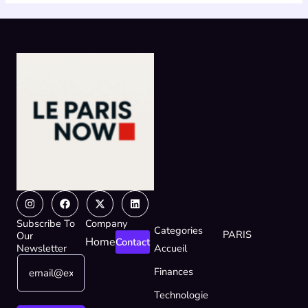
Instagram
Facebook
X-
Linkedin
twitter
Subscribe To
Company
Categories
PARIS
Our
Home
Contact
Newsletter
Accueil
E
E
Finances
m
m
a
a
Technologie
i
i