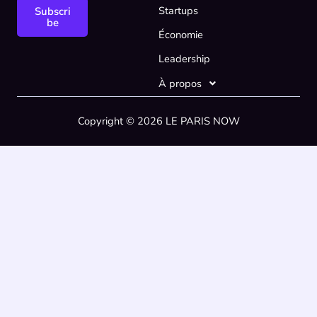
l
l
Startups
Subscri
*
E
be
Économie
m
a
Leadership
i
l
À propos
E
m
Copyright © 2026 LE PARIS NOW
a
i
l