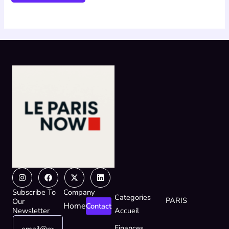
Instagram
Facebook
X-
Linkedin
twitter
Subscribe To
Company
Categories
PARIS
Our
Home
Contact
Newsletter
Accueil
E
E
Finances