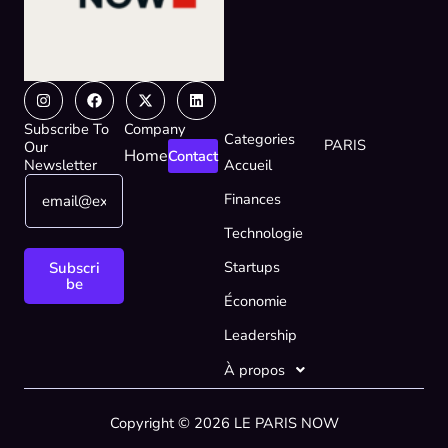
Instagram
Facebook
X-
Linkedin
twitter
Subscribe To
Company
Categories
PARIS
Our
Home
Contact
Newsletter
Accueil
E
*
Finances
m
*
a
*
Technologie
i
l
Startups
Subscri
*
be
Économie
Leadership
À propos
Copyright © 2026 LE PARIS NOW