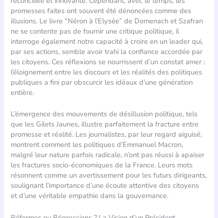
réconciliée et innovante. Cependant, avec le temps, les
promesses faites ont souvent été dénoncées comme des
illusions. Le livre “Néron à l’Elysée” de Domenach et Szafran
ne se contente pas de fournir une critique politique, il
interroge également notre capacité à croire en un leader qui,
par ses actions, semble avoir trahi la confiance accordée par
les citoyens. Ces réflexions se nourrissent d’un constat amer :
l’éloignement entre les discours et les réalités des politiques
publiques a fini par obscurcir les idéaux d’une génération
entière.
L’émergence des mouvements de désillusion politique, tels
que les Gilets Jaunes, illustre parfaitement la fracture entre
promesse et réalité. Les journalistes, par leur regard aiguisé,
montrent comment les politiques d’Emmanuel Macron,
malgré leur nature parfois radicale, n’ont pas réussi à apaiser
les fractures socio-économiques de la France. Leurs mots
résonnent comme un avertissement pour les futurs dirigeants,
soulignant l’importance d’une écoute attentive des citoyens
et d’une véritable empathie dans la gouvernance.
Réformes ou Régressions ? La Vision d’un Président