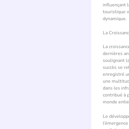
influençant 
touristique v
dynamique.
La Croissan
La croissan
dernières an
soulignant la
succès se re
enregistré u
une multitud
dans les inf
contribué à 
monde entie
Le développe
l’émergence