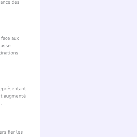
sance des
 face aux
lasse
tinations
 représentant
ont augmenté
.
rsifier les