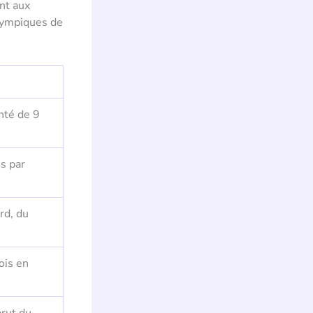
ant aux
lympiques de
nté de 9
s par
rd, du
ois en