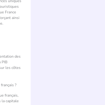
nces uniques
touristiques
que France
orçant ainsi
e.
entation des
u PIB
 sur les côtes
français ?
e français,
 la capitale