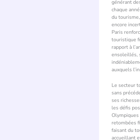
générant des
chaque anné
du tourisme,
encore ince
Paris renfor
touristique 
rapport à l’
ensoleillés,
indéniableme
auxquels l’in
Le secteur t
sans précéde
ses richesse
les défis po
Olympiques 
retombées fi
faisant du t
accueillant e