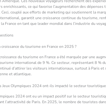
en Amérique. Ces nouveaux voyageurs recherchent des expérie
rs enrichissants, ce qui favorise l’augmentation des dépenses 
. Ceci, couplé aux efforts de marketing qui soutiennent la mar
nternational, garantit une croissance continue du tourisme, renf
e la France en tant que leader mondial dans l’industrie du voyag
uestions
a croissance du tourisme en France en 2025 ?
croissance du tourisme en France a été marquée par une augm
ourisme international de 9 %. Ce secteur, représentant 8 % d
ontinué d’attirer les visiteurs internationaux, surtout à Paris et
nne et atlantique.
Jeux Olympiques 2024 ont-ils impacté le secteur touristique 
mpiques 2024 ont eu un impact positif sur le secteur touristiqu
t l’attractivité de Paris. En 2025, le nombre de touristes dans