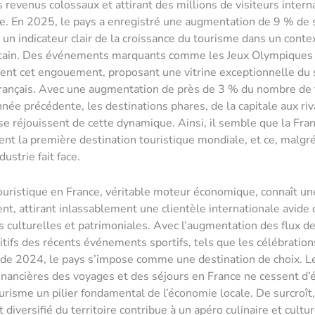
 revenus colossaux et attirant des millions de visiteurs intern
e. En 2025, le pays a enregistré une augmentation de 9 % de 
 un indicateur clair de la croissance du tourisme dans un cont
rtain. Des événements marquants comme les Jeux Olympiques
cent cet engouement, proposant une vitrine exceptionnelle du 
français. Avec une augmentation de près de 3 % du nombre de 
année précédente, les destinations phares, de la capitale aux ri
 se réjouissent de cette dynamique. Ainsi, il semble que la Fr
nt la première destination touristique mondiale, et ce, malgré
dustrie fait face.
ouristique en France, véritable moteur économique, connaît u
nt, attirant inlassablement une clientèle internationale avide 
s culturelles et patrimoniales. Avec l’augmentation des flux de
sitifs des récents événements sportifs, tels que les célébratio
de 2024, le pays s’impose comme une destination de choix. L
nancières des voyages et des séjours en France ne cessent d’
ourisme un pilier fondamental de l’économie locale. De surcroît
t diversifié du territoire contribue à un apéro culinaire et cultur