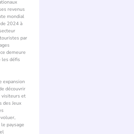
ationaux
ses revenus
exte mondial
 de 2024 à
secteur
touristes par
vages
ance demeure
 les défis
ne expansion
de découvrir
 visiteurs et
ns des Jeux
es
évoluer,
, le paysage
el