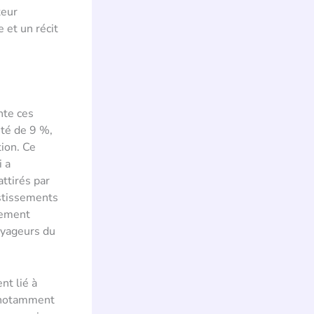
teur
e et un récit
nte ces
nté de 9 %,
tion. Ce
i a
attirés par
estissements
lement
oyageurs du
nt lié à
, notamment