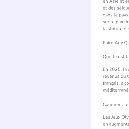
en Asie et 
et des séjou
dans le pays
sur le plan i
la stature d
Foire Aux Q
Quelle est l
En 2025, la 
revenus du t
français, a c
méditerranée
Comment les 
Les Jeux Oly
en augmentan