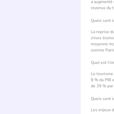
a augmenté d
revenus du 
Quels sont l
La reprise d
crises économ
moyenne mont
comme Paris,
Quel est l’i
Le tourisme 
8 % du PIB e
de 39 % par 
Quels sont l
Les enjeux d