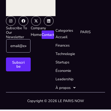
Instagram
Facebook
X-
Linkedin
twitter
Subscribe To
Company
Categories
PARIS
Our
Home
Contact
Newsletter
Accueil
E
E
Finances
m
m
a
a
Technologie
i
i
l
l
Startups
Subscri
*
E
be
Économie
m
a
Leadership
i
l
À propos
*
Copyright © 2026 LE PARIS NOW