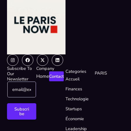
Instagram
Facebook
X-
Linkedin
twitter
Subscribe To
Company
Categories
PARIS
Our
Home
Contact
Newsletter
Accueil
E
E
Finances
m
m
a
a
Technologie
i
i
l
l
Startups
Subscri
*
E
be
Économie
m
a
Leadership