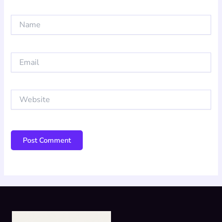
Name
Email
Website