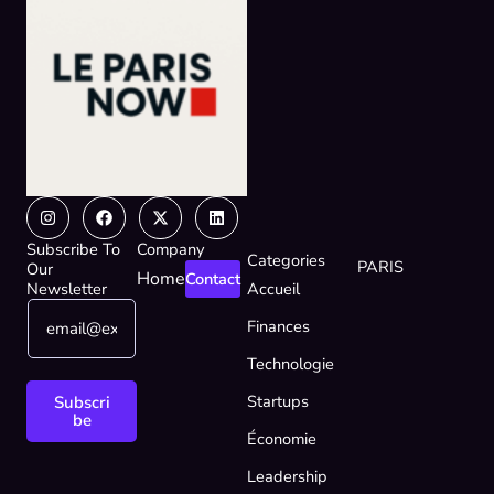
Instagram
Facebook
X-
Linkedin
twitter
Subscribe To
Company
Categories
PARIS
Our
Home
Contact
Newsletter
Accueil
E
*
Finances
m
E
a
m
Technologie
i
a
l
i
Startups
Subscri
*
l
be
Économie
*
Leadership