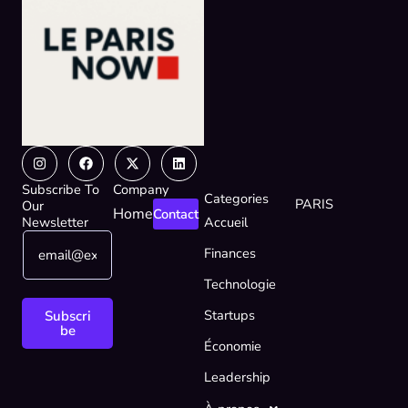
Instagram
Facebook
X-
Linkedin
twitter
Subscribe To
Company
Categories
PARIS
Our
Home
Contact
Newsletter
Accueil
E
*
Finances
m
E
a
m
Technologie
i
a
l
i
Startups
Subscri
*
l
be
Économie
E
m
Leadership
a
i