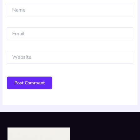
Name
Email
Website