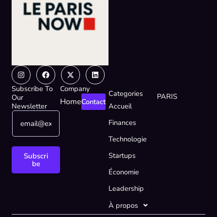
Instagram
Facebook
X-
Linkedin
twitter
Subscribe To
Company
Categories
PARIS
Our
Home
Contact
Newsletter
Accueil
E
E
Finances
m
m
a
a
Technologie
i
i
l
l
Startups
Subscri
*
*
be
Économie
E
m
Leadership
a
i
À propos
l