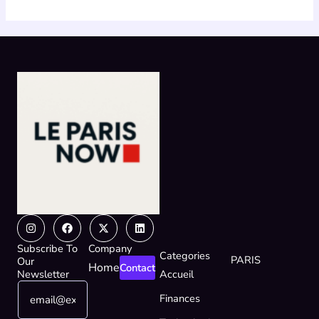
Instagram
Facebook
X-
Linkedin
twitter
Subscribe To
Company
Categories
PARIS
Our
Home
Contact
Newsletter
Accueil
E
E
Finances
m
m
a
a