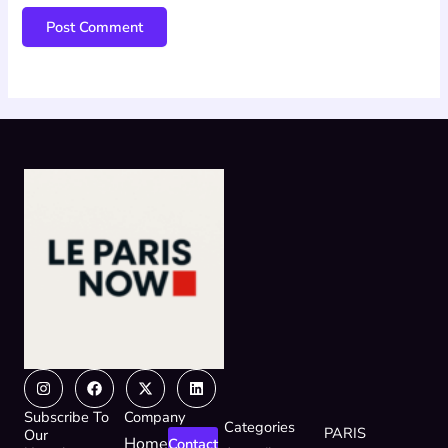
Instagram
Facebook
X-
Linkedin
twitter
Subscribe To
Company
Categories
PARIS
Our
Home
Contact