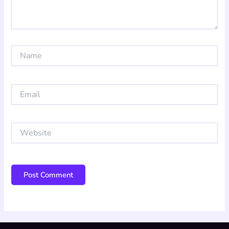
Name
Email
Website