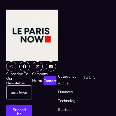
Instagram
Facebook
X-
Linkedin
twitter
Subscribe To
Company
Categories
PARIS
Our
Home
Contact
Newsletter
Accueil
E
E
Finances
m
m
a
a
Technologie
i
i
l
l
Startups
Subscri
*
E
be