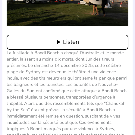
La fusillade à Bondi Beach a choqué l’Australie et le monde
entier, laissant au moins dix morts, dont l’un des tireurs
présumés. Le dimanche 14 décembre 2025, cette célèbre
plage de Sydney est devenue le théâtre d’une violence
inouïe, avec des tirs meurtriers qui ont semé la panique parmi
les baigneurs et les touristes. Les autorités de Nouvelle-
Galles du Sud ont confirmé que cette attaque à Bondi Beach
a blessé plusieurs personnes, transportées d’urgence à
l’hôpital. Alors que des rassemblements tels que “Chanukah
by the Sea” étaient prévus, la sécurité à Bondi Beach a
immédiatement été remise en question, suscitant de vives
inquiétudes sur la sécurité publique. Ces événements
tragiques à Bondi, marqués par une violence à Sydney,
appellent à une réflexion urgente sur la prévention des tels