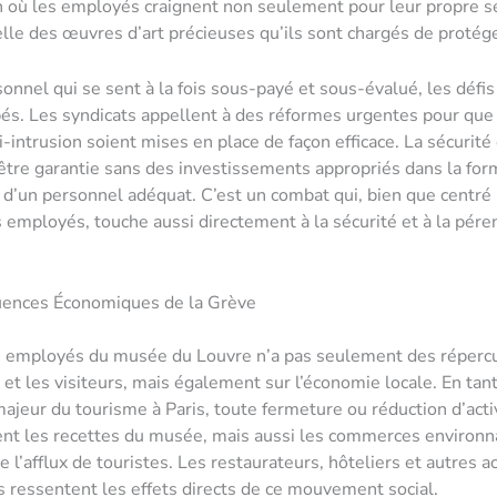
n où les employés craignent non seulement pour leur propre sé
elle des œuvres d’art précieuses qu’ils sont chargés de protége
onnel qui se sent à la fois sous-payé et sous-évalué, les défis
és. Les syndicats appellent à des réformes urgentes pour que
-intrusion soient mises en place de façon efficace. La sécurit
être garantie sans des investissements appropriés dans la form
d’un personnel adéquat. C’est un combat qui, bien que centré 
s employés, touche aussi directement à la sécurité et à la pére
ences Économiques de la Grève
s employés du musée du Louvre n’a pas seulement des répercu
 et les visiteurs, mais également sur l’économie locale. En tan
eur du tourisme à Paris, toute fermeture ou réduction d’acti
nt les recettes du musée, mais aussi les commerces environn
 l’afflux de touristes. Les restaurateurs, hôteliers et autres a
ressentent les effets directs de ce mouvement social.