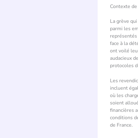
Contexte de
La grève qui
parmi les em
représentés 
face à la dé
ont voilé leu
audacieux de
protocoles d
Les revendic
incluent ég
où les charg
soient allou
financières 
conditions d
de France.