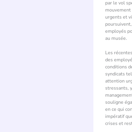
par le vol sp
mouvement sy
urgents et v
poursuivent,
employés pou
au musée.
Les récente
des employés
conditions d
syndicats te
attention ur
stressants, y
management 
souligne éga
en ce qui con
impératif qu
crises et res