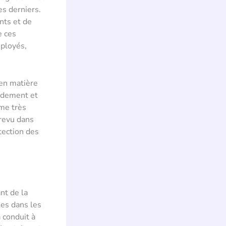
es derniers.
nts et de
e ces
mployés,
en matière
pidement et
ème très
 revu dans
tection des
nt de la
les dans les
 conduit à