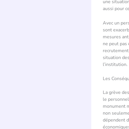
une situatio
aussi pour c
Avec un pers
sont exacerb
mesures anti
ne peut pas 
recrutement 
situation de
l’institution.
Les Conséqu
La grève de
le personnel
monument maj
non seuleme
dépendent de
économiques 