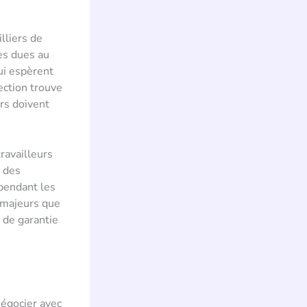
lliers de
res dues au
ui espèrent
ection trouve
rs doivent
ravailleurs
n des
pendant les
 majeurs que
t de garantie
négocier avec