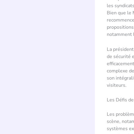
les syndicats
Bien que le 
recommencer 
propositions
notamment l’
La présiden
de sécurité 
efficacement
complexe de 
son intégral
visiteurs.
Les Défis d
Les problème
scène, notam
systèmes exi