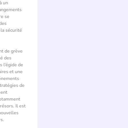
 à un
changements
re se
 des
la sécurité
nt de grève
té des
s l’égide de
ires et une
événements
stratégies de
ment
 notamment
ésors. Il est
nouvelles
rs.