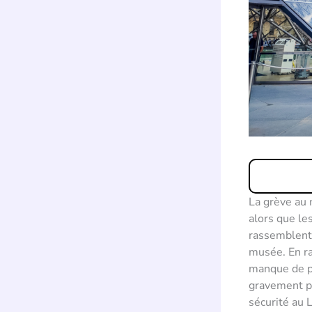
La grève au 
alors que le
rassemblent 
musée. En ra
manque de pe
gravement pe
sécurité au 