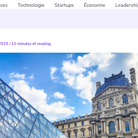
nces
Technologie
Startups
Économie
Leadershi
 2025
/
11 minutes of reading