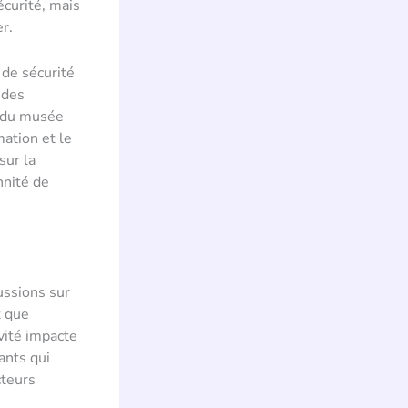
curité, mais
r.
 de sécurité
 des
é du musée
ation et le
sur la
nnité de
ssions sur
t que
vité impacte
ants qui
cteurs