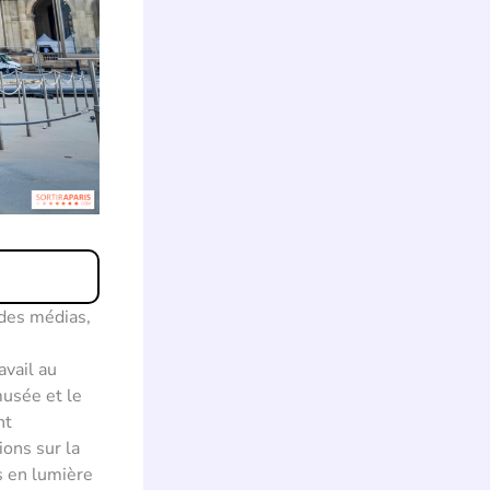
 des médias,
vail au
musée et le
nt
ons sur la
s en lumière