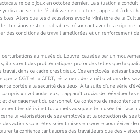
ectaculaire de bijoux en octobre dernier. La situation a conduit
ndical au sein de l’établissement culturel, appelant à des 
isibles. Alors que les discussions avec le Ministère de la Cultu
 les tensions restent palpables, résonnant avec les exigences
r des conditions de travail améliorées et un renforcement de 
s perturbations au musée du Louvre, causées par un mouveme
, illustrent des problématiques profondes telles que la quali
e travail dans ce cadre prestigieux. Ces employés, agissant sou
ls que la CGT et la CFDT, réclament des améliorations des sala
gente portée à la sécurité des lieux. À la suite d’une série d’
 compris un vol audacieux, il apparaît crucial de réévaluer les 
et d’engagement du personnel. Ce contexte de mécontente
lement les défis institutionnels auxquels le musée fait face,
cerne la valorisation de ses employés et la protection de ses tr
e des actions concrètes soient mises en œuvre pour éviter de 
taurer la confiance tant auprès des travailleurs que des visiteu