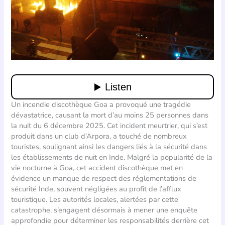
Un incendie discothèque Goa a provoqué une tragédie
dévastatrice, causant la mort d’au moins 25 personnes dans
la nuit du 6 décembre 2025. Cet incident meurtrier, qui s’est
produit dans un club d’Arpora, a touché de nombreux
touristes, soulignant ainsi les dangers liés à la sécurité dans
les établissements de nuit en Inde. Malgré la popularité de la
vie nocturne à Goa, cet accident discothèque met en
évidence un manque de respect des réglementations de
sécurité Inde, souvent négligées au profit de l’afflux
touristique. Les autorités locales, alertées par cette
catastrophe, s’engagent désormais à mener une enquête
approfondie pour déterminer les responsabilités derrière cet