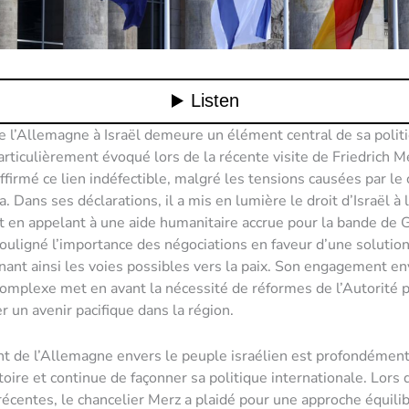
e l’Allemagne à Israël demeure un élément central de sa polit
articulièrement évoqué lors de la récente visite de Friedrich M
ffirmé ce lien indéfectible, malgré les tensions causées par le 
a. Dans ses déclarations, il a mis en lumière le droit d’Israël à 
t en appelant à une aide humanitaire accrue pour la bande de 
uligné l’importance des négociations en faveur d’une solutio
gnant ainsi les voies possibles vers la paix. Son engagement en
mplexe met en avant la nécessité de réformes de l’Autorité 
r un avenir pacifique dans la région.
 de l’Allemagne envers le peuple israélien est profondément
toire et continue de façonner sa politique internationale. Lors 
récentes, le chancelier Merz a plaidé pour une approche équilib