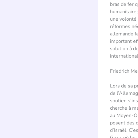
bras de fer 
humanitaires
une volonté 
réformes néc
allemande fa
important ef
solution à d
internationa
Friedrich Mer
Lors de sa pr
de l’Allemagn
soutien s’in
cherche à mai
au Moyen-Ori
posent des d
d’Israël. C’e
Gaza, où les