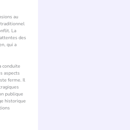
nsions au
traditionnel
nflit. La
 attentes des
en, qui a
a conduite
ns aspects
ste ferme. Il
 tragiques
ion publique
ge historique
tions