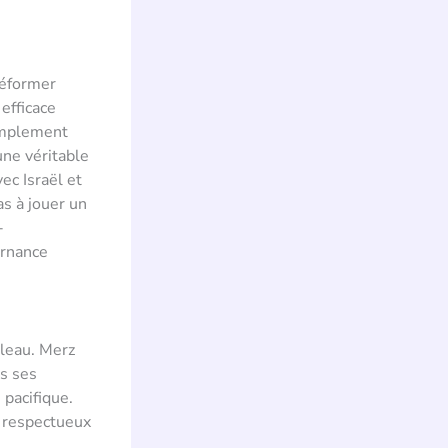
réformer
efficace
simplement
ne véritable
ec Israël et
s à jouer un
-
ernance
bleau. Merz
ns ses
 pacifique.
s respectueux