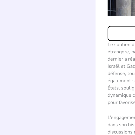
Le soutien d
étrangère, p
dernier a réa
Israël et Gaz
défense, tou
également so
États, souli
dynamique co
pour favorise
L’engagement
dans son his
discussions 