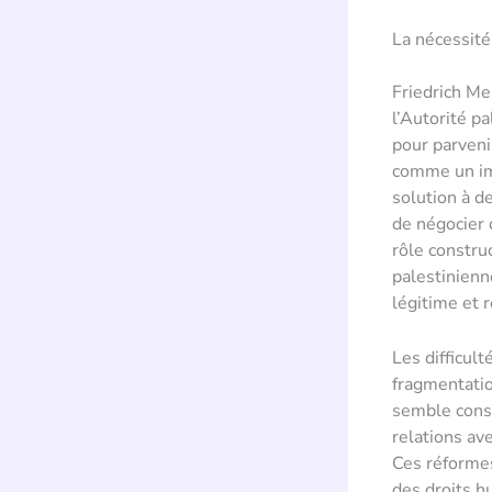
La nécessité
Friedrich Me
l’Autorité pa
pour parveni
comme un imp
solution à d
de négocier 
rôle construc
palestinien
légitime et 
Les difficul
fragmentatio
semble consc
relations av
Ces réformes
des droits hu