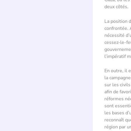
deux côtés.
La position 
confrontée. A
nécessité d’
cessez-le-fe
gouvernement
l’impératif 
En outre, il
la campagne 
sur les civi
afin de favor
réformes néc
sont essenti
les bases d’
reconnaît que
région par u