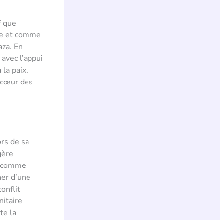
f que
ble et comme
aza. En
 avec l’appui
la paix.
u cœur des
ors de sa
gère
çu comme
ner d’une
onflit
nitaire
te la