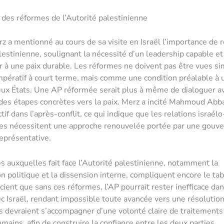
 des réformes de l’Autorité palestinienne
rz a mentionné au cours de sa visite en Israël l’importance de 
lestinienne, soulignant la nécessité d’un leadership capable et 
r à une paix durable. Les réformes ne doivent pas être vues 
ératif à court terme, mais comme une condition préalable à u
eux États. Une AP réformée serait plus à même de dialoguer av
des étapes concrètes vers la paix. Merz a incité Mahmoud Abba
tif dans l’après-conflit, ce qui indique que les relations israélo
nes nécessitent une approche renouvelée portée par une gouv
représentative.
tés auxquelles fait face l’Autorité palestinienne, notamment la
n politique et la dissension interne, compliquent encore le ta
ient que sans ces réformes, l’AP pourrait rester inefficace da
ec Israël, rendant impossible toute avancée vers une résolution
 devraient s’accompagner d’une volonté claire de traitement
mains, afin de construire la confiance entre les deux parties.