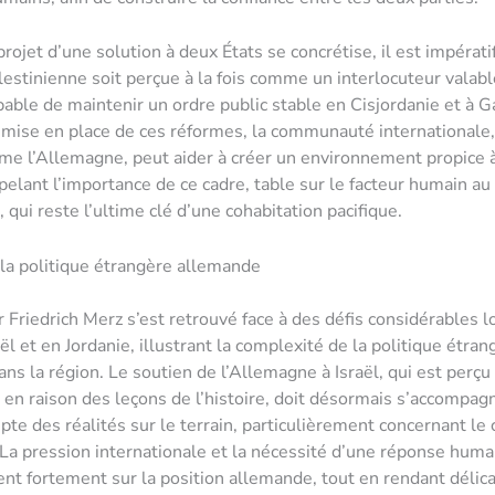
rojet d’une solution à deux États se concrétise, il est impérati
alestinienne soit perçue à la fois comme un interlocuteur vala
pable de maintenir un ordre public stable en Cisjordanie et à G
a mise en place de ces réformes, la communauté internationale,
e l’Allemagne, peut aider à créer un environnement propice à 
pelant l’importance de ce cadre, table sur le facteur humain a
 qui reste l’ultime clé d’une cohabitation pacifique.
 la politique étrangère allemande
r Friedrich Merz s’est retrouvé face à des défis considérables l
aël et en Jordanie, illustrant la complexité de la politique étran
ns la région. Le soutien de l’Allemagne à Israël, qui est per
en raison des leçons de l’histoire, doit désormais s’accompag
te des réalités sur le terrain, particulièrement concernant le c
 La pression internationale et la nécessité d’une réponse huma
nt fortement sur la position allemande, tout en rendant délica