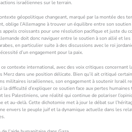
ctions israéliennes sur le terrain.
contexte géopolitique changeant, marqué par la montée des te
, oblige l’Allemagne à trouver un équilibre entre son soutien 
es appels croissants pour une résolution pacifique et juste du co
llemande doit donc naviguer entre le soutien à son allié et les
rabes, en particulier suite à des discussions avec le roi jordani
nécessité d’un engagement pour la paix.
 ce contexte international, avec des voix critiques concernant l
is Merz dans une position délicate. Bien qu’il ait critiqué certai
ns militaires israéliennes, son engagement à soutenir Israël re
si la difficulté d’expliquer ce soutien face aux pertes humaines
t les Palestiniens, une réalité qui continue de polariser l’opin
 et au-delà. Cette dichotomie met à jour le débat sur l’hérita
ne envers le peuple juif et la dynamique actuelle dans les rela
es.
 de l’aide humanitaire dans Gaza