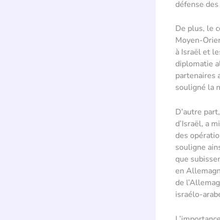
défense des a
De plus, le 
Moyen-Orient
à Israël et l
diplomatie a
partenaires a
souligné la 
D’autre part,
d’Israël, a m
des opératio
souligne ain
que subissen
en Allemagne
de l’Allemag
israélo-arab
L’importance