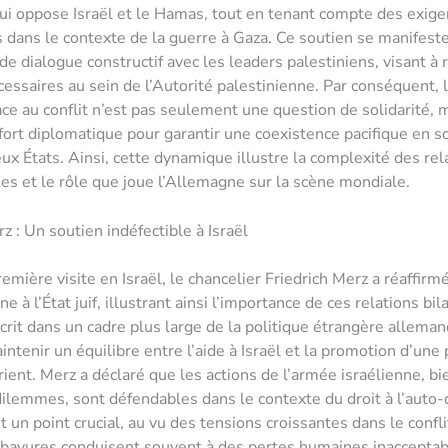
qui oppose Israël et le Hamas, tout en tenant compte des exig
 dans le contexte de la guerre à Gaza. Ce soutien se manifeste
de dialogue constructif avec les leaders palestiniens, visant à 
essaires au sein de l’Autorité palestinienne. Par conséquent, l
ce au conflit n’est pas seulement une question de solidarité, 
fort diplomatique pour garantir une coexistence pacifique en s
eux États. Ainsi, cette dynamique illustre la complexité des rel
les et le rôle que joue l’Allemagne sur la scène mondiale.
z : Un soutien indéfectible à Israël
emière visite en Israël, le chancelier Friedrich Merz a réaffirm
e à l’État juif, illustrant ainsi l’importance de ces relations bil
scrit dans un cadre plus large de la politique étrangère alleman
ntenir un équilibre entre l’aide à Israël et la promotion d’une 
ent. Merz a déclaré que les actions de l’armée israélienne, bi
ilemmes, sont défendables dans le contexte du droit à l’auto
st un point crucial, au vu des tensions croissantes dans le confli
 bavures conduisent souvent à des pertes humaines inaccepta