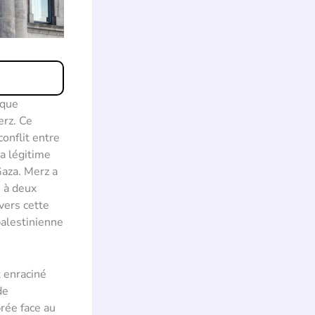
ique
erz. Ce
conflit entre
la légitime
Gaza. Merz a
n à deux
vers cette
palestinienne
 enraciné
de
rée face au