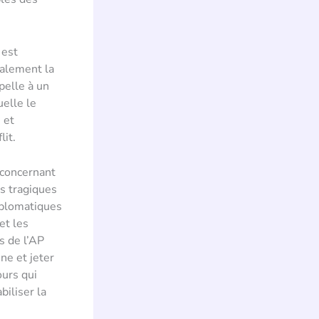
 est
galement la
pelle à un
uelle le
 et
lit.
 concernant
es tragiques
diplomatiques
et les
s de l’AP
ne et jeter
ours qui
biliser la