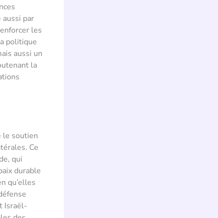
ences
 aussi par
renforcer les
a politique
mais aussi un
outenant la
ations
é le soutien
atérales. Ce
de, qui
paix durable
en qu’elles
-défense
t Israël-
bles des