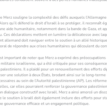
de Merz souligne la complexité des défis auxquels l’Allemagne
lors qu’il défend le droit d’Israël à se protéger, il reconnaît é
une aide humanitaire, notamment dans la bande de Gaza, et ap
u. Ces déclarations mettent en lumière la délicatesse avec laq
 allemand doit naviguer entre le soutien à un allié historique
moral de répondre aux crises humanitaires qui découlent du conf
 est important de noter que Merz a exprimé des préoccupations
militaire israélienne, qui a été critiquée pour ses conséquenc
ls palestiniens. Il a plaidé pour un renouvellement des efforts 
iser une solution à deux États, brodant ainsi sur le long-terme 
essaires au sein de l’Autorité palestinienne (AP). Les réforme
elles, car elles pourraient renforcer la gouvernance palestinien
un dialogue constructif avec Israël. Merz a ainsi amorcé un disc
 le soutien à Israël doit également inclure des efforts pour sta
ne gouvernance efficace et un engagement politique.